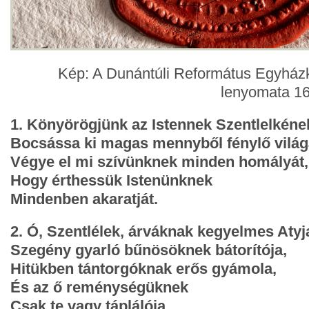
Kép: A Dunántúli Református Egyházk
lenyomata 16
1. Könyörögjünk az Istennek Szentlelkéne
Bocsássa ki magas mennyből fénylő világ
Végye el mi szívünknek minden homályát,
Hogy érthessük Istenünknek
Mindenben akaratját.
2. Ó, Szentlélek, árváknak kegyelmes Atyj
Szegény gyarló bűnösöknek bátorítója,
Hitükben tántorgóknak erős gyámola,
És az ő reménységüknek
Csak te vagy táplálója.