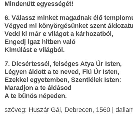
Mindenütt egyességét!
6. Válassz minket magadnak élő templomu
Végyed mi könyörgésünket szent áldozatu
Vedd ki már e világot a kárhozatból,
Engedj igaz hitben való
Kimúlást e világból.
7. Dicsértessél, felséges Atya Úr Isten,
Légyen áldott a te neved, Fiú Úr Isten,
Ezekkel egyetemben, Szentlélek Isten:
Maradjon a te áldásod
A te bűnös népeden.
szöveg: Huszár Gál, Debrecen, 1560 | dalla