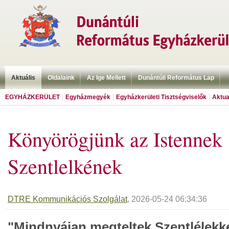
Aktuális
Oldalaink
Az Ige Mellett
Dunántúli Református Lap
EGYHÁZKERÜLET
Egyházmegyék
Egyházkerületi Tisztségviselők
Aktua
Könyörögjünk az Istennek
Szentlelkének
DTRE Kommunikációs Szolgálat
, 2026-05-24 06:34:36
"Mindnyájan megteltek Szentlélekke