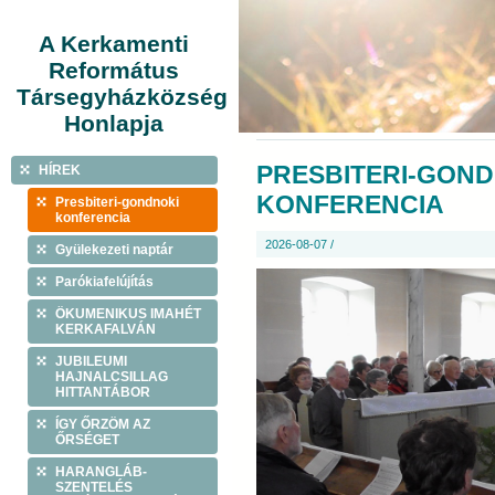
A Kerkamenti
Református
Társegyházközség
Honlapja
PRESBITERI-GOND
HÍREK
KONFERENCIA
Presbiteri-gondnoki
konferencia
2026-08-07 /
Gyülekezeti naptár
Parókiafelújítás
ÖKUMENIKUS IMAHÉT
KERKAFALVÁN
JUBILEUMI
HAJNALCSILLAG
HITTANTÁBOR
ÍGY ŐRZÖM AZ
ŐRSÉGET
HARANGLÁB-
SZENTELÉS