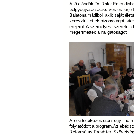
A fő előadók Dr. Rakk Erika diab
belgyógyász szakorvos és férje 
Balatonalmádiból, akik saját éle
keresztül tettek bizonyságot Ist
erejéről. A személyes, szeretett
megérintették a hallgatóságot.
A lelki töltekezés után, egy fin
folytatódott a program.Az ebédsz
Református Presbiteri Szövetség