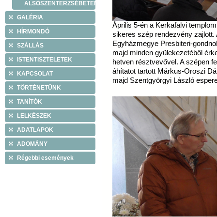
ALSÓSZENTERZSÉBETEN
GALÉRIA
Április 5-én a Kerkafalvi templ
HÍRMONDÓ
sikeres szép rendezvény zajlott
Egyházmegye Presbiteri-gondno
SZÁLLÁS
majd minden gyülekezetéből érk
ISTENTISZTELETEK
hetven résztvevővel. A szépen fe
áhítatot tartott Márkus-Oroszi D
KAPCSOLAT
majd Szentgyörgyi László espere
TÖRTÉNETÜNK
TANÍTÓK
LELKÉSZEK
ADATLAPOK
ADOMÁNY
Régebbi események