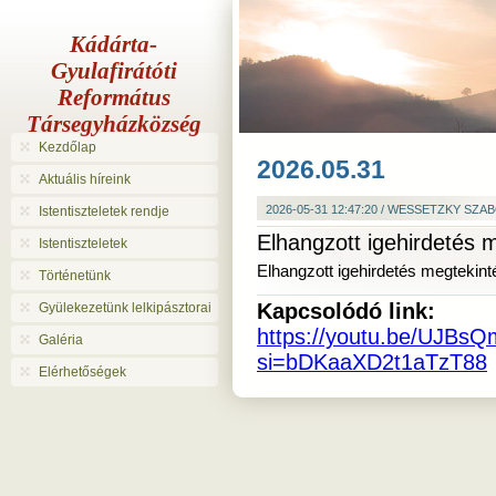
Kádárta-
Gyulafirátóti
Református
Társegyházközség
Kezdőlap
2026.05.31
Aktuális híreink
2026-05-31 12:47:20 / WESSETZKY SZA
Istentiszteletek rendje
Elhangzott igehirdetés 
Istentiszteletek
Elhangzott igehirdetés megtekint
Történetünk
Kapcsolódó link:
Gyülekezetünk lelkipásztorai
https://youtu.be/UJBs
Galéria
si=bDKaaXD2t1aTzT88
Elérhetőségek