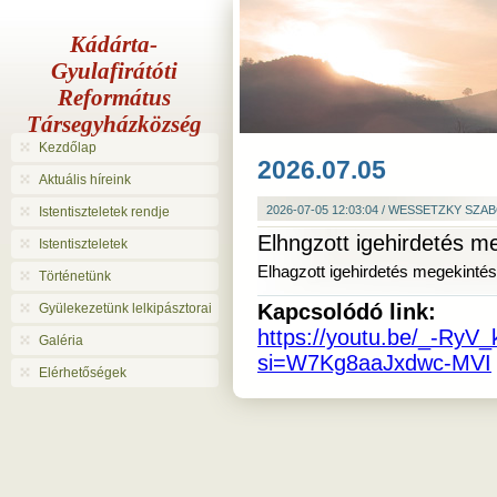
Kádárta-
Gyulafirátóti
Református
Társegyházközség
Kezdőlap
2026.07.05
Aktuális híreink
2026-07-05 12:03:04 / WESSETZKY SZA
Istentiszteletek rendje
Elhngzott igehirdetés m
Istentiszteletek
Elhagzott igehirdetés megekinté
Történetünk
Kapcsolódó link:
Gyülekezetünk lelkipásztorai
https://youtu.be/_-RyV
Galéria
si=W7Kg8aaJxdwc-MVI
Elérhetőségek