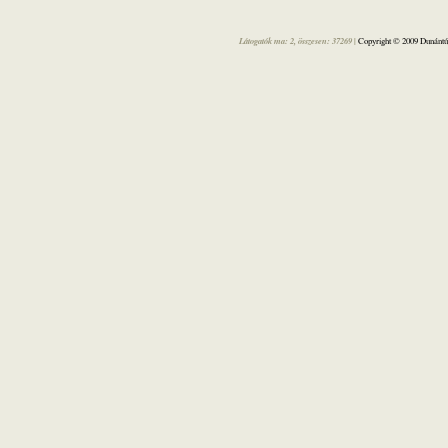
Látogatók ma: 2, összesen: 37269 |
Copyright © 2009 Dunántúl