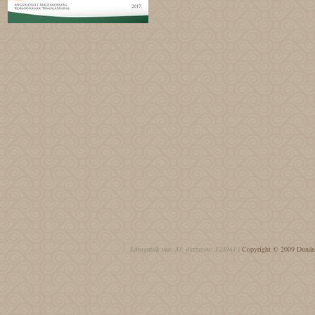
Látogatók ma: 33, összesen: 123961 |
Copyright © 2009 Dunántú