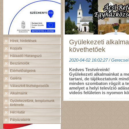
Gyülekezeti alkalmai
Hírek, hirdetések
követhetőek
Kopjafa
Hálaadó Harangszó
2020-04-02 16:02:27 / Gerecsei 
Beszámolók
Kedves Testvéreink!
Elérhetőségeink
Gyülekezeti alkalmainkat a m
Galéria
tartani, de tájékoztatunk minde
minden szombaton rögzít a 
Választott tisztségviselők
amelyet a
helyi televízió
adásai
videós felületen is nyomon kö
Alkalmaink
Gyülekezetünk, templomunk
története
Hét Határ
Pályázataink