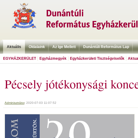
Aktuális
Oldalaink
Az Ige Mellett
Dunántúli Református Lap
EGYHÁZKERÜLET
Egyházmegyék
Egyházkerületi Tisztségviselők
Aktua
Pécsely jótékonysági konce
Adminisztrátor
, 2020-07-03 11:07:52