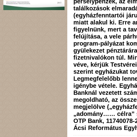
perselypénzek, az elm
találkozások elmaradá
(egyházfenntartói jár
miatt alakul ki. Erre 
figyelnünk, mert a tav
felújítása, a vele pá
program-pályázat kom
gyülekezet pénztárár
fizetnivalókon túl. M
véve, kérjük Testvére
szerint egyházukat t
Legmegfelelőbb lenne
igénybe vétele. Egy
Banknál vezetett szá
megoldható, az összeg
megjelölve („egyházf
„adomány…… célra” 
OTP Bank, 11740078-2
Ácsi Református Egy