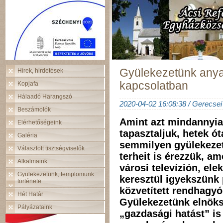
Gyülekezetünk anya
Hírek, hirdetések
kapcsolatban
Kopjafa
Hálaadó Harangszó
2020-04-02 16:08:38 / Gerecsei 
Beszámolók
Amint azt mindannyi
Elérhetőségeink
tapasztaljuk, hetek ó
Galéria
semmilyen gyülekezet
Választott tisztségviselők
terheit is érezzük, am
Alkalmaink
városi televízión, ele
Gyülekezetünk, templomunk
keresztül igyekszünk
története
közvetített rendhagyó 
Hét Határ
Gyülekezetünk elnöks
Pályázataink
„gazdasági hatást” is 