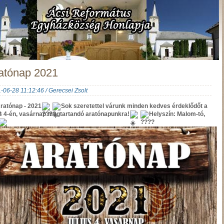
atónap 2021
-06-28 11:12:46 / Gerecsei Zsolt
ratónap - 2021
Sok szeretettel várunk minden kedves érdeklődőt a
us 4-én, vasárnap megtartandó aratónapunkra!
Helyszín: Malom-tó,