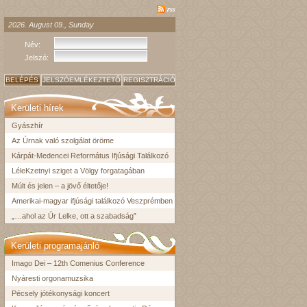
rss
2026. August 09., Sunday
Név:
Jelszó:
BELÉPÉS
JELSZÓEMLÉKEZTETŐ
REGISZTRÁCIÓ
Kerületi hírek
Gyászhír
Az Úrnak való szolgálat öröme
Kárpát-Medencei Református Ifjúsági Találkozó
LéleKzetnyi sziget a Völgy forgatagában
Múlt és jelen – a jövő éltetője!
Amerikai-magyar ifjúsági találkozó Veszprémben
„…ahol az Úr Lelke, ott a szabadság”
Kerületi programajánló
Imago Dei – 12th Comenius Conference
Nyáresti orgonamuzsika
Pécsely jótékonysági koncert