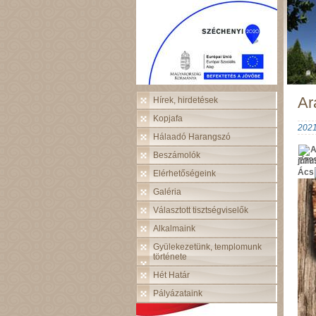
Ar
Hírek, hirdetések
Kopjafa
2021
Hálaadó Harangszó
A
Beszámolók
júli
Ács
Elérhetőségeink
Galéria
Választott tisztségviselők
Alkalmaink
Gyülekezetünk, templomunk
története
Hét Határ
Pályázataink