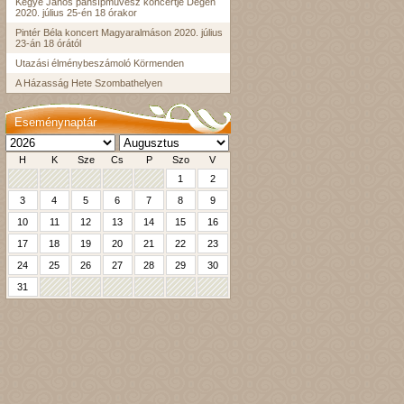
Kegye János pánsípművész koncertje Dégen
2020. július 25-én 18 órakor
Pintér Béla koncert Magyaralmáson 2020. július
23-án 18 órától
Utazási élménybeszámoló Körmenden
A Házasság Hete Szombathelyen
Eseménynaptár
H
K
Sze
Cs
P
Szo
V
1
2
3
4
5
6
7
8
9
10
11
12
13
14
15
16
17
18
19
20
21
22
23
24
25
26
27
28
29
30
31