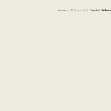
Látogatók ma: 52, összesen: 308506 |
Copyright © 2009 Dunántú