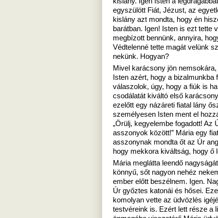
kislány. Igen Isten a legdrágább
egyszülött Fiát, Jézust, az egy
kislány azt mondta, hogy én hisz
barátban. Igen! Isten is ezt tette
megbízott bennünk, annyira, hogy
Védtelenné tette magát velünk s
nekünk. Hogyan?
Mivel karácsony jön nemsokára, -
Isten azért, hogy a bizalmunkba 
válaszolok, úgy, hogy a fiúk is h
csodálatát kiváltó első karácson
ezelőtt egy názáreti fiatal lány ő
személyesen Isten ment el hozzá 
„Örülj, kegyelembe fogadott! Az Ú
asszonyok között!” Mária egy fiat
asszonynak mondta őt az Úr ang
hogy mekkora kiváltság, hogy ő l
Mária meglátta leendő nagyságát
könnyű, sőt nagyon nehéz nekem 
ember előtt beszélnem. Igen. Na
Úr győztes katonái és hősei. Ezek
komolyan vette az üdvözlés igéj
testvéreink is. Ezért lett része a