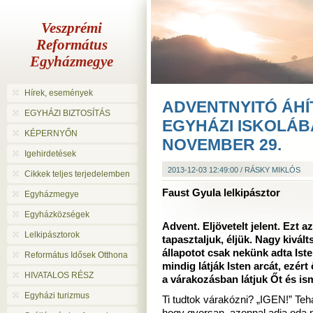
Veszprémi
Református
Egyházmegye
Hírek, események
ADVENTNYITÓ ÁHÍ
EGYHÁZI BIZTOSÍTÁS
EGYHÁZI ISKOLÁBA
KÉPERNYŐN
NOVEMBER 29.
Igehirdetések
2013-12-03 12:49:00 / RÁSKY MIKLÓS
Cikkek teljes terjedelemben
Faust Gyula lelkipásztor
Egyházmegye
Egyházközségek
Advent. Eljövetelt jelent. Ezt a
Lelkipásztorok
tapasztaljuk, éljük. Nagy kivál
állapotot csak nekünk adta Ist
Református Idősek Otthona
mindig látják Isten arcát, ezé
HIVATALOS RÉSZ
a várakozásban látjuk Őt és is
Egyházi turizmus
Ti tudtok várakózni? „IGEN!” Teh