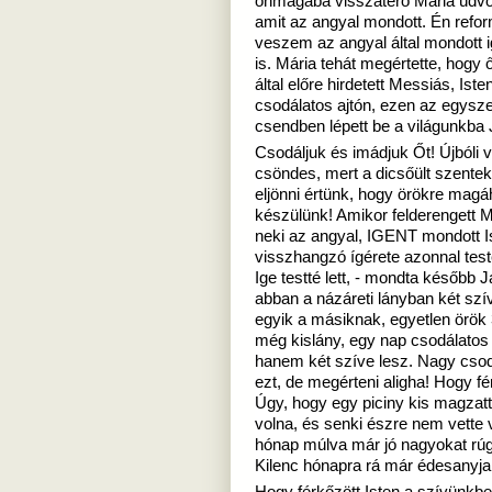
önmagába visszatérő Mária üdvö
amit az angyal mondott. Én refo
veszem az angyal által mondott 
is. Mária tehát megértette, hogy ő
által előre hirdetett Messiás, Iste
csodálatos ajtón, ezen az egysze
csendben lépett be a világunkba 
Csodáljuk és imádjuk Őt! Újbóli 
csöndes, mert a dicsőült szentek
eljönni értünk, hogy örökre magá
készülünk! Amikor felderengett 
neki az angyal, IGENT mondott I
visszhangzó ígérete azonnal test
Ige testté lett, - mondta később 
abban a názáreti lányban két szí
egyik a másiknak, egyetlen örök 
még kislány, egy nap csodálatos
hanem két szíve lesz. Nagy csoda 
ezt, de megérteni aligha! Hogy f
Úgy, hogy egy piciny kis magzatt
volna, és senki észre nem vette 
hónap múlva már jó nagyokat rúgo
Kilenc hónapra rá már édesanyja t