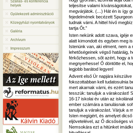
hogy gyorsan, azonnal adja oda n
Szállás- és konferencia
helyek
teljesítse valami kívánságotokat
megvárjátok. (…) Hát én is így g
Gyülekezeti adminisztráció
fejedelmének becézett Spurgeon 
tudnak várni. A hittel hívő megb
Közegyházi nyomtatványok
tartja Őt.”
Galéria
Isten nekünk adott szava, igéje es
Archívum
alatt kimondott és egyben meg is 
Istenünk van, aki elment, nem a
Impresszum
lehetőségeinek végső határáig, 
férkőzhessen, sőt azért, hogy a 
megnyerhesse! Ő döntötte el, hog
legjobb barátod legyen!
Advent első Úr napjára készülve
fokozottabban kell tudatosulnia b
mert akarnak várni, és ezért tanu
tesszük: tanuljuk a várakozást! 
16-17 iskolai év után az iskolána
ember számára a tanulásnak soha
tanuljuk a várakozást. Várjuk a 
Isten megígért, és amelyet dicső
eljövetelével, az Ő dicsőséges v
Nemsokára ezt a hitünket imádkoz
hitvallással.