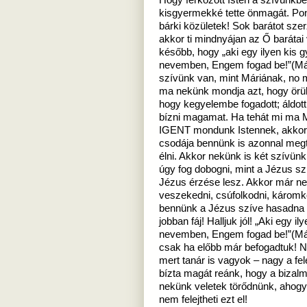
Hogy férkőzött Isten a szívünk
kisgyermekké tette önmagát. Pon
bárki közületek! Sok barátot sze
akkor ti mindnyájan az Ő barátai
később, hogy „aki egy ilyen kis 
nevemben, Engem fogad be!”(Mát
szívünk van, mint Máriának, no m
ma nekünk mondja azt, hogy örülj
hogy kegyelembe fogadott; áldot
bízni magamat. Ha tehát mi ma 
IGENT mondunk Istennek, akkor
csodája bennünk is azonnal megt
élni. Akkor nekünk is két szívünk
úgy fog dobogni, mint a Jézus sz
Jézus érzése lesz. Akkor már n
veszekedni, csúfolkodni, káromko
bennünk a Jézus szíve hasadna 
jobban fáj! Halljuk jól! „Aki egy 
nevemben, Engem fogad be!”(Máté
csak ha előbb már befogadtuk! N
mert tanár is vagyok – nagy a fel
bízta magát reánk, hogy a bizal
nekünk veletek törődnünk, ahogy
nem felejtheti ezt el!