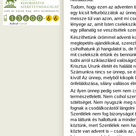
Tudom, hogy ezen az adventen ti
egy kicsit felturbózzátok az ünn
messze túl van azon, amit mi cs
lényege az, amit Isten cselekszi
egy pillanatig se veszítsétek sze
Készíthetünk örömmel adventi ko
meglepetés-ajándékokat, szere
csiholhatunk jó hangulatot is, de
mit cselekszik értünk és bennü
tudni arról sziklaszilárd valóság
Krisztus Urunk életét és halálát n
Számunkra nincs se ünnep, se él
kívül! Az ünnep, melyből kikopik
önfeláldozása, silány vallásos 
Az ilyen ünnep pedig sem nem 
természetfeletti. Nem csihol szen
sötétséget. Nem nyugszik meg ra
fognak a csodálkozástól lángolni 
Szentlélek nem fog bizonyságot t
ma láttunk és hallottunk a minden
köztünk, mert Szentlélek nem haz
közte van advent is – csakis az