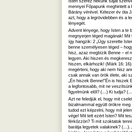
Isten szerez nekünk saját szenv
mennyei Főpapunk meghintett a k
Bárány vérével. Kétezer év óta 
azt, hogy a legrövidebben és a
lényegét.
Advent lényege, hogy Isten a te b
megnyerjen téged magának! Mit te
így hangzik: 2 „Úgy szerette Iste
benne személyesen téged – hogy 
hisz, azaz megbízik Benne – el 
legyen. Aki hiszen és megkereszt
hiszen, elkárhozik! (Márk 16: 16
megérteni, hogy aki nem hisz an
csak annak van örök élete, aki s
„Én hiszek Benne!”Én is hiszek
a legfontosabb, mit ne veszítsü
figyelmünk elől? (…) Ki tudja? (…
Azt ne feledjük el, hogy mit csel
bizalmammal együtt örökre meg 
tudod ezt képzelni, hogy mit jelen
vége! Mit tett ezért Isten? Mit t
férkőzzön? Ti mit szoktatok tenn
barátja legyetek valakinek? (…).