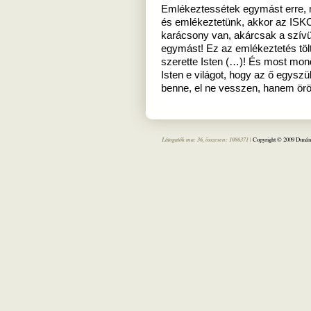
Emlékeztessétek egymást erre, 
és emlékeztetünk, akkor az ISK
karácsony van, akárcsak a szív
egymást! Ez az emlékeztetés töl
szerette Isten (…)! És most mondj
Isten e világot, hogy az ő egyszül
benne, el ne vesszen, hanem örö
Látogatók ma: 36, összesen: 1086371 |
Copyright © 2009 Dunánt