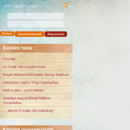
2026. August 07., Friday
rss
Belépés
Jelszóemlékeztető
Regisztráció
Kerületi hírek
Gyászhír
Az Úrnak való szolgálat öröme
Kárpát-Medencei Református Ifjúsági Találkozó
LéleKzetnyi sziget a Völgy forgatagában
Múlt és jelen – a jövő éltetője!
Amerikai-magyar ifjúsági találkozó
Veszprémben
„…ahol az Úr Lelke, ott a szabadság”
Kerületi programajánló