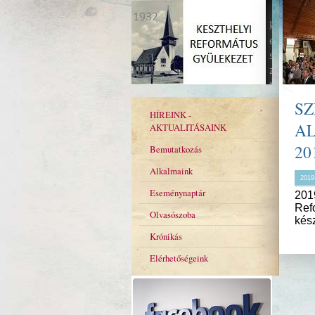
SZ
HÍREINK -
AL
AKTUALITÁSAINK
20
Bemutatkozás
Alkalmaink
2019
Eseménynaptár
201
Refo
Olvasószoba
kés
Krónikás
Elérhetőségeink