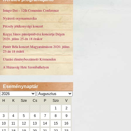
Imago Dei – 12th Comenius Conference
Nyáresti orgonamuzsika
Pécsely jótékonysági koncert
Kegye János pánsípművész koncertje Dégen
2020. július 25-én 18 órakor
Pintér Béla koncert Magyaralmáson 2020. július
23-án 18 órától
Utazási élménybeszámoló Körmenden
A Házasság Hete Szombathelyen
Eseménynaptár
H
K
Sze
Cs
P
Szo
V
1
2
3
4
5
6
7
8
9
10
11
12
13
14
15
16