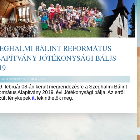
EGHALMI BÁLINT REFORMÁTUS
APÍTVÁNY JÓTÉKONYSÁGI BÁLJS -
19.
-03-03 20:58:25 / SZERMEK ZSOLT
9. február 08-án került megrendezésre a Szeghalmi Bálint
rmátus Alapítvány 2019. évi Jótékonysági bálja. Az erről
zült fényképek
itt
tekinthetők meg.