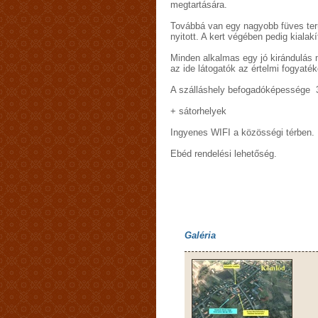
megtartására.
Továbbá van egy nagyobb füves terül
nyitott. A kert végében pedig kialak
Minden alkalmas egy jó kirándulás 
az ide látogatók az értelmi fogyaté
A szálláshely befogadóképessége 
+ sátorhelyek
Ingyenes WIFI a közösségi térben.
Ebéd rendelési lehetőség.
Galéria