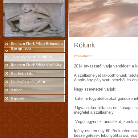
Rólunk
Rendezett Életek Világa Református
Ifjúsági Tábor
Táborhely+Szeretetszolgálat
2026-08-09 /
Rendezett Életek Világa Alapítvány
2014 tavaszától várja vendégeit a kö
Kömlőd, a falu.
A szálláshelyet lakóotthonunk tetőt
Alapítvány pályázati pénzből és öne
Látnivalók a környéken
Nagy szeretettel várjuk:
A tábor
Kapcsolat
Értelmi fogyatékosokat gondozó in
Ugyanakkor hittanos és ifjúsági cso
megfelel a szálláshely.
Végül egyéni kirándulókat, kerékpá
Igény esetén egy 60 fős konferencia
beszélgetések lebonyolítására, es