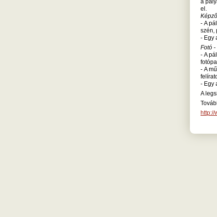
a pály
el.
Képző
- A pá
szén, 
- Egy 
Fotó -
- A pá
fotópa
- A mű
felírat
- Egy 
A legs
Tovább
http:/