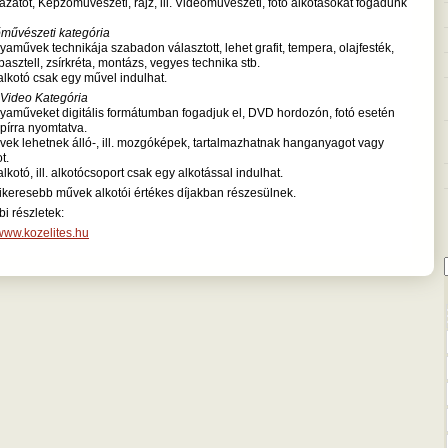
ázatot, Képzőművészeti, rajz, ill. Videoművészeti, fotó alkotásokat fogadunk
művészeti kategória
lyaművek technikája szabadon választott, lehet grafit, tempera, olajfesték,
pasztell, zsírkréta, montázs, vegyes technika stb.
alkotó csak egy művel indulhat.
 Video Kategória
lyaműveket digitális formátumban fogadjuk el, DVD hordozón, fotó esetén
pírra nyomtatva.
vek lehetnek álló-, ill. mozgóképek, tartalmazhatnak hanganyagot vagy
ot.
alkotó, ill. alkotócsoport csak egy alkotással indulhat.
ikeresebb művek alkotói értékes díjakban részesülnek.
i részletek:
/www.kozelites.hu