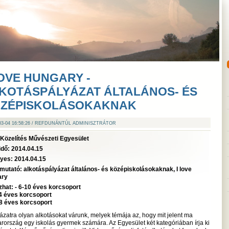
LOVE HUNGARY -
KOTÁSPÁLYÁZAT ÁLTALÁNOS- ÉS
ZÉPISKOLÁSOKAKNAK
-03-04 16:58:26 / REFDUNÁNTÚL ADMINISZTRÁTOR
Közelítés Művészeti Egyesület
idő:
2014.04.15
nyes:
2014.04.15
mutató:
alkotáspályázat általános- és középiskolásokaknak, I love
ary
zhat:
- 6-10 éves korcsoport
14 éves korcsoport
18 éves korcsoport
ázatra olyan alkotásokat várunk, melyek témája az, hogy mit jelent ma
ország egy iskolás gyermek számára. Az Egyesület két kategóriában írja ki