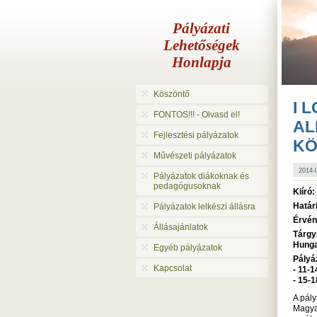
Pályázati
Lehetőségek
Honlapja
Köszöntő
I 
FONTOS!!! - Olvasd el!
AL
Fejlesztési pályázatok
KÖ
Művészeti pályázatok
2014
Pályázatok diákoknak és
pedagógusoknak
Kiíró:
Határ
Pályázatok lelkészi állásra
Érvé
Állásajánlatok
Tárgy
Hung
Egyéb pályázatok
Pályá
Kapcsolat
- 11-
- 15-
A pály
Magyar