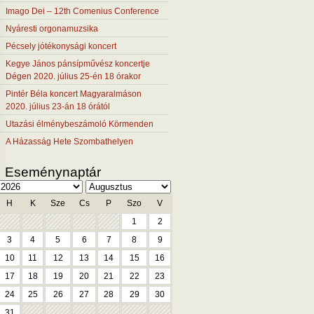
Imago Dei – 12th Comenius Conference
Nyáresti orgonamuzsika
Pécsely jótékonysági koncert
Kegye János pánsípművész koncertje
Dégen 2020. július 25-én 18 órakor
Pintér Béla koncert Magyaralmáson
2020. július 23-án 18 órától
Utazási élménybeszámoló Körmenden
A Házasság Hete Szombathelyen
Eseménynaptár
H
K
Sze
Cs
P
Szo
V
1
2
3
4
5
6
7
8
9
10
11
12
13
14
15
16
17
18
19
20
21
22
23
24
25
26
27
28
29
30
31