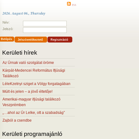
rss
2026. August 06., Thursday
Név:
Jelszó:
Belépés
Jelszóemlékeztető
Regisztráció
Kerületi hírek
Az Úrnak való szolgálat öröme
Kárpát-Medencei Református Ifjúsági
Találkozó
LéleKzetnyi sziget a Völgy forgatagában
Múlt és jelen – a jövő éltetője!
Amerikai-magyar ifjúsági találkozó
Veszprémben
„…ahol az Úr Lelke, ott a szabadság”
Zajból a csendbe
Kerületi programajánló