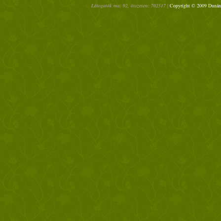
Látogatók ma: 92, összesen: 702517 |
Copyright © 2009 Dunántú