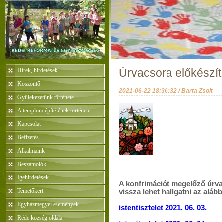
Hírek, hirdetések
Úrvacsora előkészítő
Köszöntő
2021-06-22 18:36:32 / Barta Zsolt
Gyülekezetünk története
A templom építésének története
Kapcsolat
Befizetés
Alkalmaink
Beszámolók
Igehirdetések
A konfrimációt megelőző úrvac
Temetőkert
vissza lehet hallgatni az alább
Egyházmegyei események
istentisztelet 2021. 06. 03.
Réde község oldala