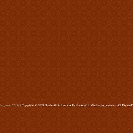
összesen: 52394 |
Copyright © 2009 Dunántúli Református Egyházkerület. Minden jog fentartva. All Rights R