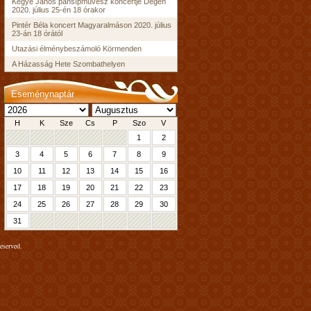
Kegye János pánsípművész koncertje Dégen
2020. július 25-én 18 órakor
Pintér Béla koncert Magyaralmáson 2020. július
23-án 18 órától
Utazási élménybeszámoló Körmenden
A Házasság Hete Szombathelyen
Eseménynaptár
H
K
Sze
Cs
P
Szo
V
1
2
3
4
5
6
7
8
9
10
11
12
13
14
15
16
17
18
19
20
21
22
23
24
25
26
27
28
29
30
31
eserved.