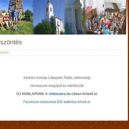
szöntés
08-07 /
Kedves honlap Látogató! Áldás, békesség!
Honlapunk megújult és elköltözött.
ÚJ HONLAPUNK A
refelsoors.hu
címen érhető el.
Facebook oldalunkat IDE kattintva érheti el.