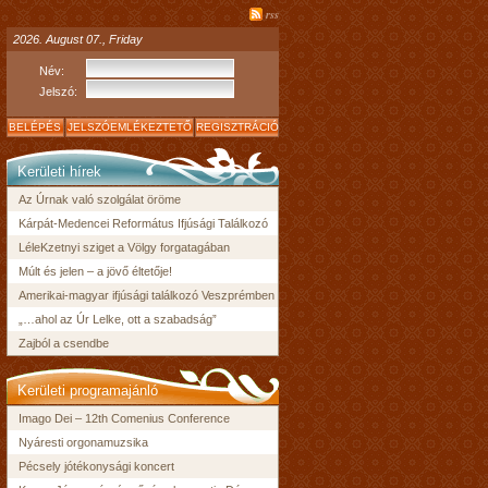
rss
2026. August 07., Friday
Név:
Jelszó:
BELÉPÉS
JELSZÓEMLÉKEZTETŐ
REGISZTRÁCIÓ
Kerületi hírek
Az Úrnak való szolgálat öröme
Kárpát-Medencei Református Ifjúsági Találkozó
LéleKzetnyi sziget a Völgy forgatagában
Múlt és jelen – a jövő éltetője!
Amerikai-magyar ifjúsági találkozó Veszprémben
„…ahol az Úr Lelke, ott a szabadság”
Zajból a csendbe
Kerületi programajánló
Imago Dei – 12th Comenius Conference
Nyáresti orgonamuzsika
Pécsely jótékonysági koncert