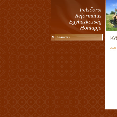
Felsőörsi
Református
Egyházközség
Honlapja
Kö
Köszöntés
2026-