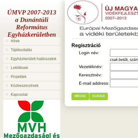
ÚMVP 2007-2013
a Dunántúli
Református
Egyházkerületben
Hírek
Regisztráció
Tájékoztatás
Login név:
Egyházkerületi határozatok
csak betűk, szá
Vezetéknév:
Letöltések
Keresztnév:
Projektek
E-mail address:
Közbeszerzések
Kapcsolat
MÉGSE
ELKÜLD