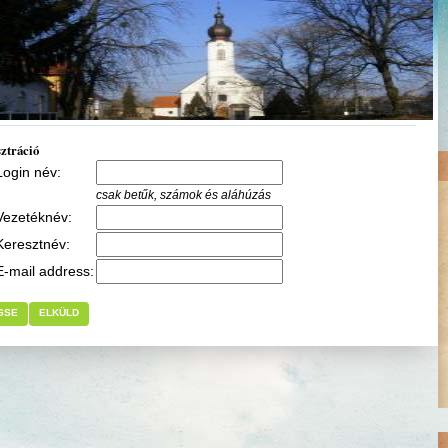
ztráció
Login név:
csak betűk, számok és aláhúzás
Vezetéknév:
Keresztnév:
E-mail address:
GSE
ELKÜLD