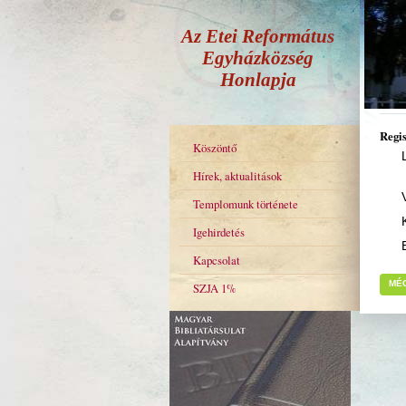
Az Etei Református
Egyházközség
Honlapja
Regis
Köszöntő
Hírek, aktualitások
Templomunk története
Igehirdetés
Kapcsolat
MÉ
SZJA 1%