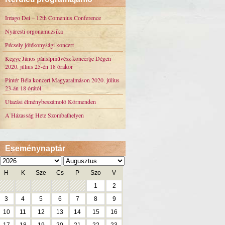
Imago Dei – 12th Comenius Conference
Nyáresti orgonamuzsika
Pécsely jótékonysági koncert
Kegye János pánsípművész koncertje Dégen
2020. július 25-én 18 órakor
Pintér Béla koncert Magyaralmáson 2020. július
23-án 18 órától
Utazási élménybeszámoló Körmenden
A Házasság Hete Szombathelyen
Eseménynaptár
H
K
Sze
Cs
P
Szo
V
1
2
3
4
5
6
7
8
9
10
11
12
13
14
15
16