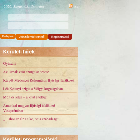
2026. August 08., Saturday
rss
Belépés
Jelszóemlékeztető
Regisztráció
Kerületi hírek
Gyászhír
Az Úrnak való szolgálat öröme
Kárpát-Medencei Református Ifjúsági Találkozó
LéleKzetnyi sziget a Völgy forgatagában
Múlt és jelen – a jövő éltetője!
Amerikai-magyar ifjúsági találkozó
Veszprémben
„…ahol az Úr Lelke, ott a szabadság”
Kerületi programajánló