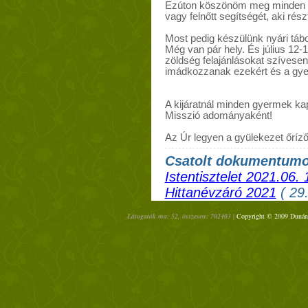
Ezúton köszönöm meg minden seg
vagy felnőtt segítségét, aki rés
Most pedig készülünk nyári tábor
Még van pár hely. És július 12-
zöldség felajánlásokat szívese
imádkozzanak ezekért és a gye
A kijáratnál minden gyermek kap
Misszió adományaként!
Az Úr legyen a gyülekezet őríző
Csatolt dokumentum
Istentisztelet 2021.06. 
Hittanévzáró 2021
( 29
Látogatók ma: 52, összesen: 702403 |
Copyright © 2009 Dunántú