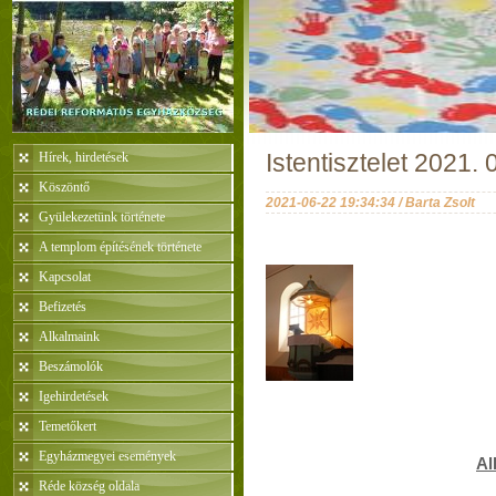
Hírek, hirdetések
Istentisztelet 2021. 
Köszöntő
2021-06-22 19:34:34 / Barta Zsolt
Gyülekezetünk története
A templom építésének története
Kapcsolat
Befizetés
Alkalmaink
Beszámolók
Igehirdetések
Temetőkert
Egyházmegyei események
Al
Réde község oldala