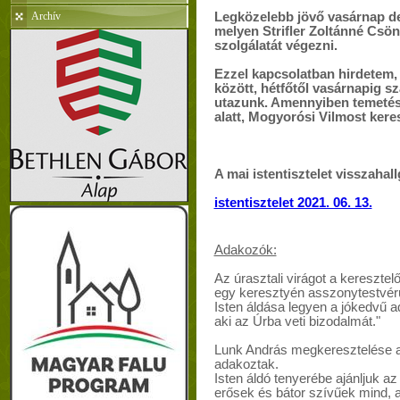
Archív
Legközelebb jövő vasárnap de. 
melyen Strifler Zoltánné Csöng
szolgálatát végezni.
Ezzel kapcsolatban hirdetem, 
között, hétfőtől vasárnapig s
utazunk. Amennyiben temetési
alatt, Mogyorósi Vilmost kere
A mai istentisztelet visszahall
istentisztelet 2021. 06. 13.
Adakozók:
Az úrasztali virágot a keresztel
egy keresztyén asszonytestvé
Isten áldása legyen a jókedvű 
aki az Úrba veti bizodalmát."
Lunk András megkeresztelése al
adakoztak.
Isten áldó tenyerébe ajánljuk az
erősek és bátor szívűek mind, 