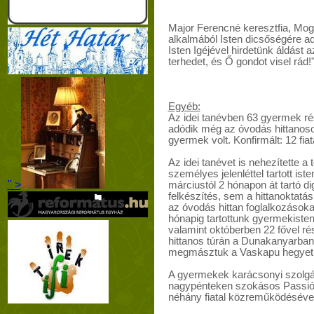
Major Ferencné keresztfia, Mog
alkalmából Isten dicsőségére ad
Isten Igéjével hirdetünk áldást 
terhedet, és Ő gondot visel rád!
Egyéb:
Az idei tanévben 63 gyermek rés
adódik még az óvodás hittanoso
gyermek volt. Konfirmált: 12 fiat
Az idei tanévet is nehezítette 
személyes jelenléttel tartott ist
" >
márciustól 2 hónapon át tartó di
felkészítés, sem a hittanoktatás
az óvodás hittan foglalkozásoka
hónapig tartottunk gyermekisten
valamint októberben 22 fővel r
hittanos túrán a Dunakanyarban
megmásztuk a Vaskapu hegyet
A gyermekek karácsonyi szolgála
nagypénteken szokásos Passióró
néhány fiatal közreműködésével