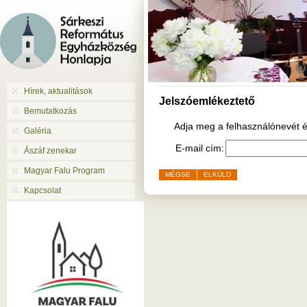
Hírek, aktualitások
Jelszóemlékeztető
Bemutatkozás
Adja meg a felhasználónevét és
Galéria
E-mail cím:
Ászáf zenekar
Magyar Falu Program
MÉGSE
ELKÜLD
Kapcsolat