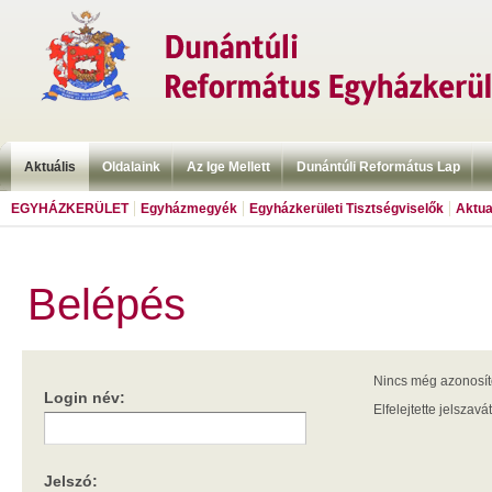
Aktuális
Oldalaink
Az Ige Mellett
Dunántúli Református Lap
EGYHÁZKERÜLET
Egyházmegyék
Egyházkerületi Tisztségviselők
Aktua
Belépés
Nincs még azonosí
Login név:
Elfelejtette jelszavá
Jelszó: