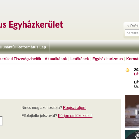
Refdu
Dunántúli Református Lap
erületi Tisztségviselők
Aktualitások
Letöltések
Egyházi turizmus
Kormán
20
Lá
Lá
Ös
Nincs még azonosítója?
Regisztráljon!
Elfelejtette jelszavát?
Kérjen emlékeztetőt!