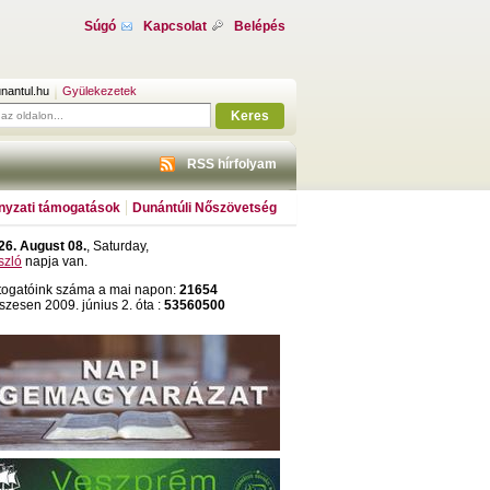
Súgó
Kapcsolat
Belépés
nantul.hu
Gyülekezetek
Keres
RSS hírfolyam
yzati támogatások
Dunántúli Nőszövetség
26. August 08.
, Saturday,
szló
napja van.
togatóink száma a mai napon:
21654
szesen 2009. június 2. óta :
53560500