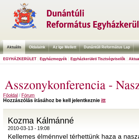
Aktuális
Oldalaink
Az Ige Mellett
Dunántúli Református Lap
EGYHÁZKERÜLET
Egyházmegyék
Egyházkerületi Tisztségviselők
Aktua
Asszonykonferencia - Nas
Főoldal
/
Fórum
Hozzászólás írásához be kell jelentkeznie
itt
Kozma Kálmánné
2010-03-13 - 19:08
Kellemes élménnyel térhettünk haza a naszá