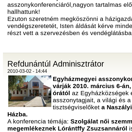
asszonykonferenciáról,nagyon tartalmas el
hallhattunk!
Ezuton szeretném megköszönni a házigazd
vendégszeretetét, Isten áldását kérve minde
részt vett a szervezésben és vendéglátásba
Refdunántúl Adminisztrátor
2010-03-02 - 14:44
Egyházmegyei asszonykon
várják
2010. március 6-án
órától
az Egyházközségek 
asszonytagjait, a világi és a
tisztségviselőket
a Naszály
Házba.
A konferencia témája:
Szolgálat női szemm
megemlékeznek Lórántffy Zsuzsannáról
i