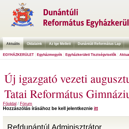
Aktuális
Oldalaink
Az Ige Mellett
Dunántúli Református Lap
EGYHÁZKERÜLET
Egyházmegyék
Egyházkerületi Tisztségviselők
Aktua
Új igazgató vezeti augusztu
Tatai Református Gimnázi
Főoldal
/
Fórum
Hozzászólás írásához be kell jelentkeznie
itt
Refdunántúl Adminisztrátor