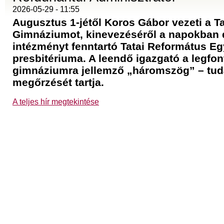
2026-05-29 - 11:55
Augusztus 1-jétől Koros Gábor vezeti a T
Gimnáziumot, kinevezéséről a napokban 
intézményt fenntartó Tatai Református E
presbitériuma. A leendő igazgató a legfo
gimnáziumra jellemző „háromszög” – tud
megőrzését tartja.
A teljes hír megtekintése