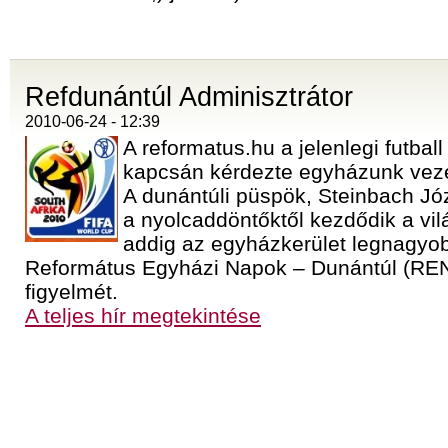
Refdunántúl Adminisztrátor
2010-06-24 - 12:39
A reformatus.hu a jelenlegi futbal
kapcsán kérdezte egyházunk veze
A dunántúli püspök, Steinbach J
a nyolcaddöntőktől kezdődik a vi
addig az egyházkerület legnagyo
Református Egyházi Napok – Dunántúl (REN
figyelmét.
A teljes hír megtekintése