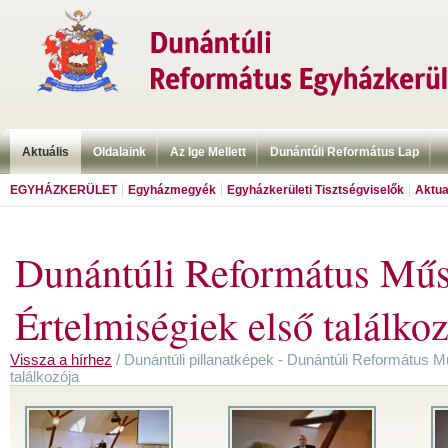
Aktuális
Oldalaink
Az Ige Mellett
Dunántúli Református Lap
EGYHÁZKERÜLET
Egyházmegyék
Egyházkerületi Tisztségviselők
Aktua
Dunántúli Református Műs
Értelmiségiek első találko
Vissza a hírhez
/ Dunántúli pillanatképek - Dunántúli Református M
találkozója