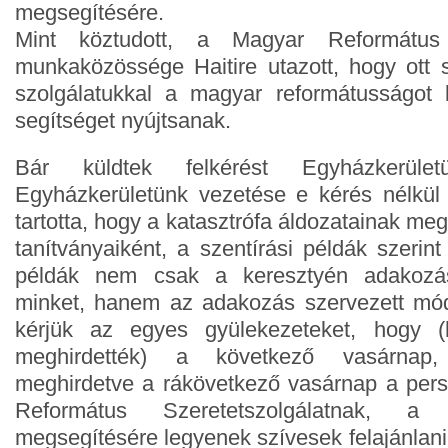
megsegítésére.
Mint köztudott, a Magyar Református S
munkaközössége Haitire utazott, hogy ott 
szolgálatukkal a magyar reformátusságot k
segítséget nyújtsanak.
Bár küldtek felkérést Egyházkerül
Egyházkerületünk vezetése e kérés nélkül
tartotta, hogy a katasztrófa áldozatainak m
tanítványaiként, a szentírási példák szerint
példák nem csak a keresztyén adakozásr
minket, hanem az adakozás szervezett módj
kérjük az egyes gyülekezeteket, hogy 
meghirdették) a következő vasárnap
meghirdetve a rákövetkező vasárnap a per
Református Szeretetszolgálatnak, a 
megsegítésére legyenek szívesek felajánlani