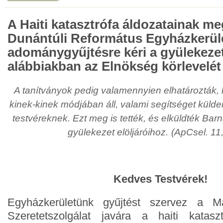
A Haiti katasztrófa áldozatainak me
Dunántúli Református Egyházkerül
adománygyűjtésre kéri a gyülekezet
alábbiakban az Elnökség körlevelét
A tanítványok pedig valamennyien elhatározták, 
kinek-kinek módjában áll, valami segítséget küld
testvéreknek. Ezt meg is tették, és elküldték Bar
gyülekezet elöljáróihoz.
(ApCsel. 11
Kedves Testvérek!
Egyházkerületünk gyűjtést szervez a M
Szeretetszolgálat javára a haiti kataszt