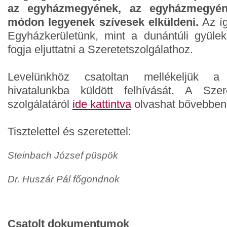
az egyházmegyének, az egyházmegyén
módon legyenek szívesek elküldeni.
Az íg
Egyházkerületünk, mint a dunántúli gyüle
fogja eljuttatni a Szeretetszolgálathoz.
Levelünkhöz csatoltan mellékeljük a S
hivatalunkba küldött felhívását. A Szere
szolgálatáról
ide kattintva
olvashat bővebben
Tisztelettel és szeretettel:
Steinbach József püspök
Dr. Huszár Pál főgondnok
Csatolt dokumentumok