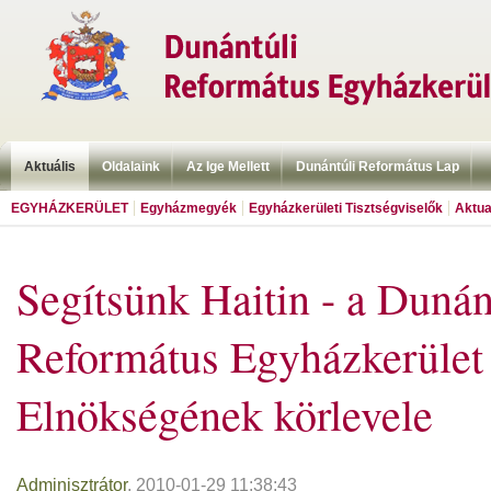
Aktuális
Oldalaink
Az Ige Mellett
Dunántúli Református Lap
EGYHÁZKERÜLET
Egyházmegyék
Egyházkerületi Tisztségviselők
Aktua
Segítsünk Haitin - a Dunán
Református Egyházkerület
Elnökségének körlevele
Adminisztrátor
, 2010-01-29 11:38:43