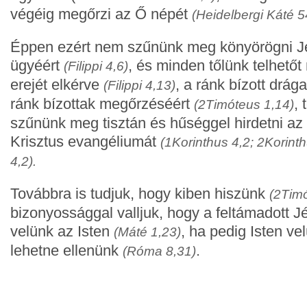
végéig megőrzi az Ő népét
(Heidelbergi Káté 5
Éppen ezért nem szűnünk meg könyörögni Jé
ügyéért
, és minden tőlünk telhető
(Filippi 4,6)
erejét elkérve
, a ránk bízott drág
(Filippi 4,13)
ránk bízottak megőrzéséért
,
(2Timóteus 1,14)
szűnünk meg tisztán és hűséggel hirdetni az 
Krisztus evangéliumát
(1Korinthus 4,2; 2Korint
4,2).
Továbbra is tudjuk, hogy kiben hiszünk
(2Timó
bizonyossággal valljuk, hogy a feltámadott J
velünk az Isten
, ha pedig Isten ve
(Máté 1,23)
lehetne ellenünk
.
(Róma 8,31)