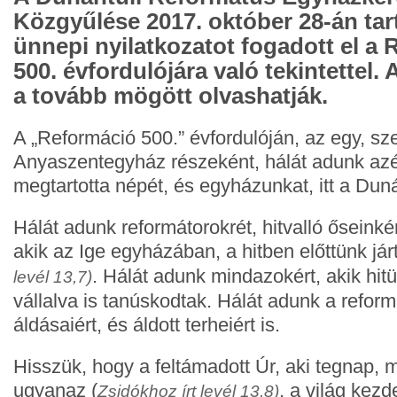
Közgyűlése 2017. október 28-án tart
ünnepi nyilatkozatot fogadott el a
500. évfordulójára való tekintettel. 
a tovább mögött olvashatják.
A „Reformáció 500.” évfordulóján, az egy, s
Anyaszentegyház részeként, hálát adunk azé
megtartotta népét, és egyházunkat, itt a Dun
Hálát adunk reformátorokrét, hitvalló őseinké
akik az Ige egyházában, a hitben előttünk já
. Hálát adunk mindazokért, akik hit
levél 13,7)
vállalva is tanúskodtak. Hálát adunk a refor
áldásaiért, és áldott terheiért is.
Hisszük, hogy a feltámadott Úr, aki tegnap,
ugyanaz (
, a világ kezd
Zsidókhoz írt levél 13,8)