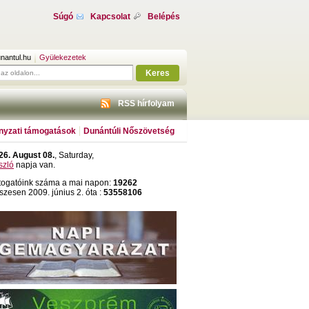
Súgó
Kapcsolat
Belépés
nantul.hu
Gyülekezetek
Keres
RSS hírfolyam
yzati támogatások
Dunántúli Nőszövetség
26. August 08.
, Saturday,
szló
napja van.
togatóink száma a mai napon:
19262
szesen 2009. június 2. óta :
53558106