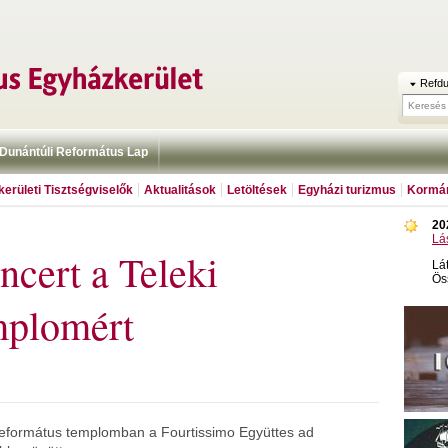
Refdu
Dunántúli Református Lap
erületi Tisztségviselők
Aktualitások
Letöltések
Egyházi turizmus
Kormán
20
Lá
ncert a Teleki
Lá
Ös
mplomért
 református templomban a Fourtissimo Együttes ad