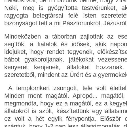
halálos volt, de mi bízutnk benne, hogy Zita
Neki, meg is gyógyította testvérünket, a
ragyogta betegtársai felé Isten szeretetét
bizonyságot tett a mi Pásztorunkról, Jézusról
Mindeközben a táborban zajlottak az es
segítők, a fiatalok és idősek, akik napo
idejüket, hogy rendet tegyenek, előkészítsen
bábot gyakoroljanak, játékokat vezessen
kenyeret kenjenek, állatokat hozzanak.
szeretetből, mindent az Úrért és a gyermekek
A templomkert zsongott, tele volt élette
Minden ment magától. Apropó... magától
megmondta, hogy ez a magától, ez a kegyel
állatokról is szólt, készítettünk egy állatsi
ez volt a hét egyik fénypontja. Először
szántuk, hogy 1-2 nap lesz állatsimogatás, d