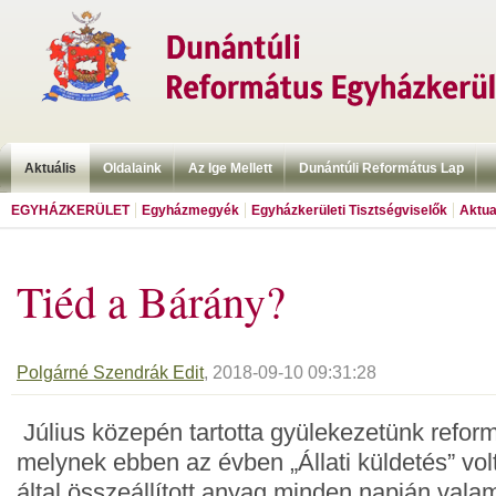
Aktuális
Oldalaink
Az Ige Mellett
Dunántúli Református Lap
EGYHÁZKERÜLET
Egyházmegyék
Egyházkerületi Tisztségviselők
Aktua
Tiéd a Bárány?
Polgárné Szendrák Edit
, 2018-09-10 09:31:28
Július közepén tartotta gyülekezetünk reform
melynek ebben az évben „Állati küldetés” vol
által összeállított anyag minden napján valami