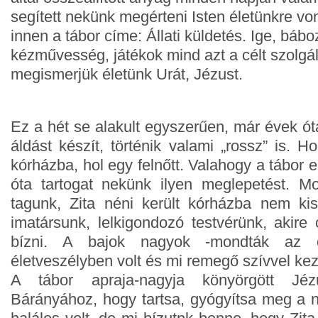
segített nekünk megérteni Isten életünkre vo
innen a tábor címe: Állati küldetés. Ige, bá
kézművesség, játékok mind azt a célt szolgá
megismerjük életünk Urát, Jézust.
Ez a hét se alakult egyszerűen, már évek ót
áldást készít, történik valami „rossz” is. H
kórházba, hol egy felnőtt. Valahogy a tábor 
óta tartogat nekünk ilyen meglepetést. M
tagunk, Zita néni került kórházba nem kis
imatársunk, lelkigondozó testvérünk, akire
bízni. A bajok nagyok -mondták az o
életveszélyben volt és mi remegő szívvel kezd
A tábor apraja-nagyja könyörgött Jé
Bárányához, hogy tartsa, gyógyítsa meg a n