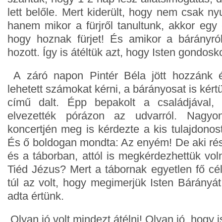
lett belőle. Mert kiderült, hogy nem csak ny
hanem mikor a fürjről tanultunk, akkor egy c
hogy hoznak fürjet! És amikor a bárányról
hozott. Így is átéltük azt, hogy Isten gondosk
A záró napon Pintér Béla jött hozzánk é
lehetett számokat kérni, a bárányosat is kért
című dalt. Épp bepakolt a családjával,
elvezették pórázon az udvarról. Nagyo
koncertjén meg is kérdezte a kis tulajdonos
És ő boldogan mondta: Az enyém! De aki rés
és a táborban, attól is megkérdezhettük vo
Tiéd Jézus? Mert a tábornak egyetlen fő cé
túl az volt, hogy megimerjük Isten Bárányát,
adta értünk.
Olyan jó volt mindezt átélni! Olyan jó, hogy 