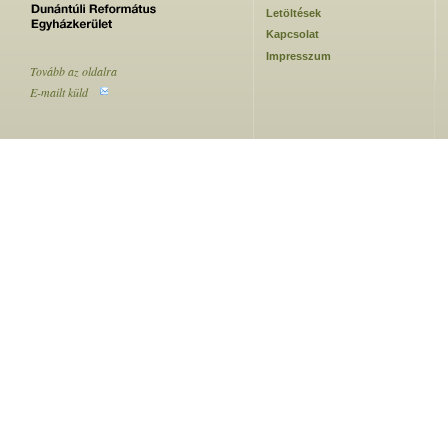
Letöltések
Kapcsolat
Impresszum
Tovább az oldalra
E-mailt küld