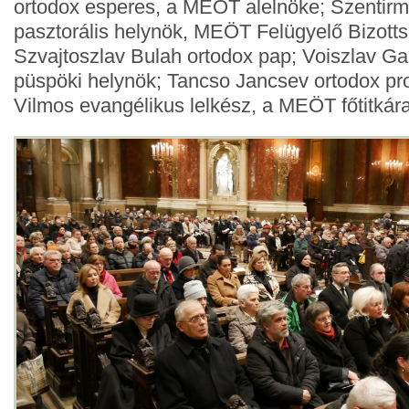
ortodox esperes, a MEÖT alelnöke; Szentirm
pasztorális helynök, MEÖT Felügyelő Bizotts
Szvajtoszlav Bulah ortodox pap; Voiszlav Gal
püspöki helynök; Tancso Jancsev ortodox prot
Vilmos evangélikus lelkész, a MEÖT főtitkára