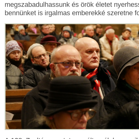
megszabadulhassunk és örök életet nyerhess
bennünket is irgalmas emberekké szeretne fo