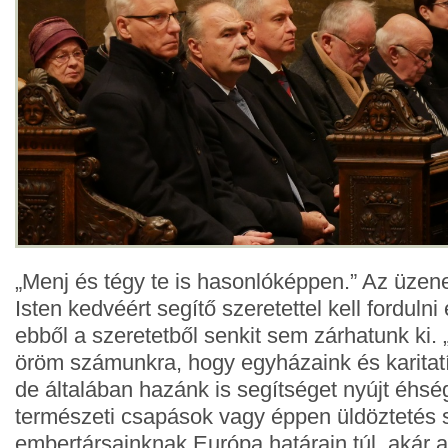
„Menj és tégy te is hasonlóképpen.” Az üzene
Isten kedvéért segítő szeretettel kell forduln
ebből a szeretetből senkit sem zárhatunk ki.
öröm számunkra, hogy egyházaink és karitatí
de általában hazánk is segítséget nyújt éhsé
természeti csapások vagy éppen üldöztetés s
embertársainknak Európa határain túl, akár 