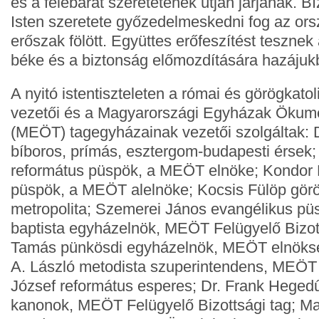
és a felebarát szeretetének útján járjanak. 
Isten szeretete győzedelmeskedni fog az orsz
erőszak fölött. Együttes erőfeszítést tesznek 
béke és a biztonság előmozdítására hazájuk
A nyitó istentiszteleten a római és görögkato
vezetői és a Magyarországi Egyházak Ökum
(MEÖT) tagegyházainak vezetői szolgáltak: D
bíboros, prímás, esztergom-budapesti érsek;
református püspök, a MEÖT elnöke; Kondor 
püspök, a MEÖT alelnöke; Kocsis Fülöp görö
metropolita; Szemerei János evangélikus p
baptista egyházelnök, MEÖT Felügyelő Bizot
Tamás pünkösdi egyházelnök, MEÖT elnökség
A. László metodista szuperintendens, MEÖT 
József református esperes; Dr. Frank Heged
kanonok, MEÖT Felügyelő Bizottsági tag; Ma