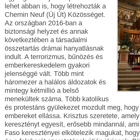
lehet abban is, hogy létrehozták a
Chemin Neuf (Új Út) Közösséget.
Az országban 2016-ban a
biztonsági helyzet és annak
következtében a társadalmi
összetartás drámai hanyatlásnak
indult. A terrorizmus, bűnözés és
emberkereskedelem gyakori
jelenséggé vált. Több mint
háromezer a halálos áldozatok és
mintegy kétmillió a belső
menekültek száma. Több katolikus
és protestáns gyülekezet mozdult meg, hogy a
embereket ellássa. Krisztus szeretete, amel
keresztényt egyesít, erősebb mindannál, ami
Faso keresztényei elkötelezik magukat, hogy