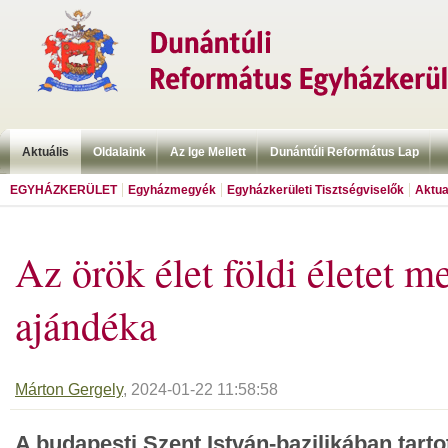
Aktuális
Oldalaink
Az Ige Mellett
Dunántúli Református Lap
EGYHÁZKERÜLET
Egyházmegyék
Egyházkerületi Tisztségviselők
Aktua
Az örök élet földi életet m
ajándéka
Márton Gergely
, 2024-01-22 11:58:58
A budapesti Szent István-bazilikában tart