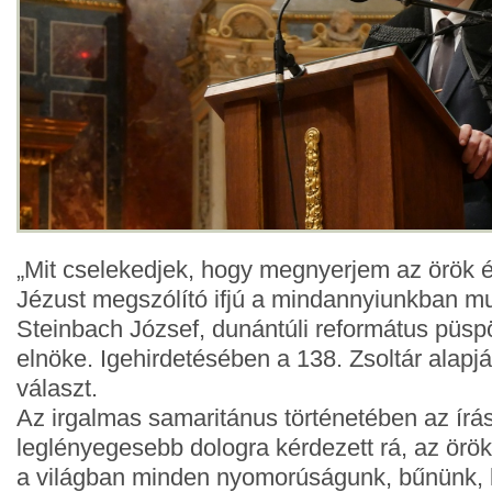
„Mit cselekedjek, hogy megnyerjem az örök éle
Jézust megszólító ifjú a mindannyiunkban m
Steinbach József, dunántúli református püs
elnöke. Igehirdetésében a 138. Zsoltár alapj
választ.
Az irgalmas samaritánus történetében az írá
leglényegesebb dologra kérdezett rá, az örök
a világban minden nyomorúságunk, bűnünk, k