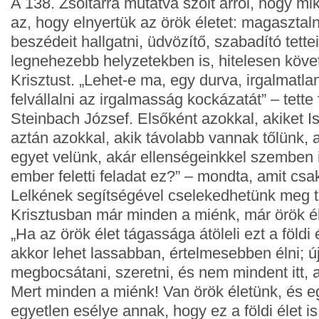
A 138. Zsoltárra mutatva szólt arról, hogy mik
az, hogy elnyertük az örök életet: magasztaln
beszédeit hallgatni, üdvözítő, szabadító tette
legnehezebb helyzetekben is, hitelesen követ
Krisztust. „Lehet-e ma, egy durva, irgalmatla
felvállalni az irgalmasság kockázatát” – tette 
Steinbach József. Elsőként azokkal, akiket Is
aztán azokkal, akik távolabb vannak tőlünk, 
egyet velünk, akár ellenségeinkkel szemben is
ember feletti feladat ez?” – mondta, amit csa
Lelkének segítségével cselekedhetünk meg 
Krisztusban már minden a miénk, már örök é
„Ha az örök élet tágassága átöleli ezt a földi 
akkor lehet lassabban, értelmesebben élni; ú
megbocsátani, szeretni, és nem mindent itt, 
Mert minden a miénk! Van örök életünk, és e
egyetlen esélye annak, hogy ez a földi élet i