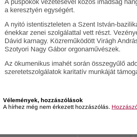
A püspökök vezetésével közös imádság hangz
a keresztyén egységért.
A nyitó istentiszteleten a Szent István-bazili
énekkar zenei szolgálattal vett részt. Vezény
Dávid karnagy. Közreműködött Virágh Andrá
Szotyori Nagy Gábor orgonaművészek.
Az ökumenikus imahét során összegyűlő ad
szeretetszolgálatok karitatív munkáját támoga
Vélemények, hozzászólások
A hírhez még nem érkezett hozzászólás.
Hozzászó