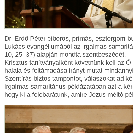
Dr. Erdő Péter bíboros, prímás, esztergom-b
Lukács evangéliumából az irgalmas samaritá
10, 25–37) alapján mondta szentbeszédét.
Krisztus tanítványaiként követnünk kell az Ő t
halála és feltámadása irányt mutat mindanny
Szentírás biztos támpontot, válaszokat ad ké
irgalmas samaritánus példázatában azt a kérd
hogy ki a felebarátunk, amire Jézus méltó pél