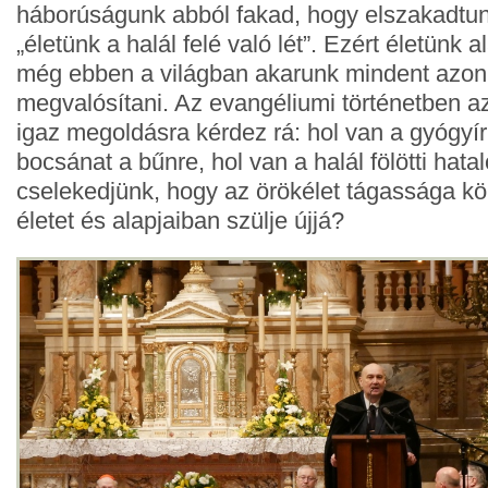
háborúságunk abból fakad, hogy elszakadtunk
„életünk a halál felé való lét”. Ezért életünk 
még ebben a világban akarunk mindent azon
megvalósítani. Az evangéliumi történetben az
igaz megoldásra kérdez rá: hol van a gyógyír
bocsánat a bűnre, hol van a halál fölötti hata
cselekedjünk, hogy az örökélet tágassága körb
életet és alapjaiban szülje újjá?