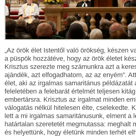
„Az örök élet Istentől való örökség, készen 
a püspök hozzátéve, hogy az örök életet kés
Krisztus szerezte meg számunkra azt a keres
ajándék, azt elfogadhatom, az az enyém”. Att
élet, aki az irgalmas samaritánus példázatát 
feleletében a felebarát értelmét teljesen kitá
embertársra. Krisztus az irgalmat minden emb
válogatás nélkül hitelesen élte, cselekedte. 
lett a mi irgalmas samaritánusunk, elment a 
határtalan szeretetét megmutassa: meghalt m
és helyettünk, hogy életünk minden terhét e