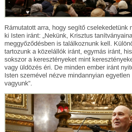
Rámutatott arra, hogy segítő cselekedetünk 
ki Isten iránt: „Nekünk, Krisztus tanítványai
meggyőződésben is találkoznunk kell. Különö
tartozunk a közelállók iránt, egymás iránt, hi
sokszor a keresztényeket mint keresztények
vagy üldözés éri. De minden ember iránt nyito
Isten szemével nézve mindannyian egyetlen 
vagyunk”.