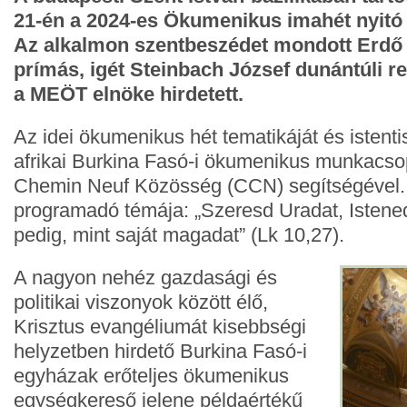
21-én a
2024-
es Ökumenikus imahét nyitó i
Az alkalmon szentbeszédet mondott Erdő 
prímás, igét Steinbach József dunántúli 
a MEÖT elnöke hirdetett.
Az idei ökumenikus hét tematikáját és istentis
afrikai Burkina Fasó-i ökumenikus munkacsop
Chemin Neuf Közösség (CCN) segítségével.
programadó témája: „Szeresd Uradat, Istenede
pedig, mint saját magadat” (Lk 10,27).
A nagyon nehéz gazdasági és
politikai viszonyok között élő,
Krisztus evangéliumát kisebbségi
helyzetben hirdető Burkina Fasó-i
egyházak erőteljes ökumenikus
egységkereső jelene példaértékű