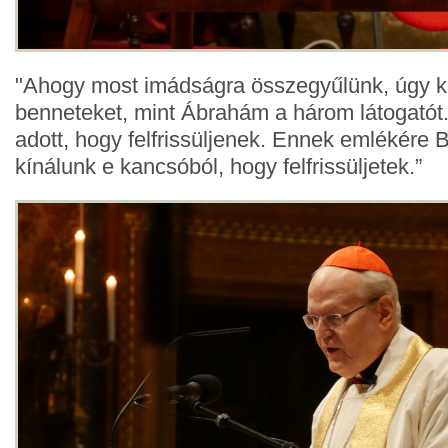
"Ahogy most imádságra összegyűlünk, úgy 
benneteket, mint Ábrahám a három látogatót
adott, hogy felfrissüljenek. Ennek emlékére B
kínálunk e kancsóból, hogy felfrissüljetek.”