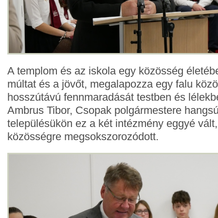
A templom és az iskola egy közösség életéb
múltat és a jövőt, megalapozza egy falu kö
hosszútávú fennmaradását testben és lélekb
Ambrus Tibor, Csopak polgármestere hangsú
településükön ez a két intézmény eggyé vált,
közösségre megsokszorozódott.