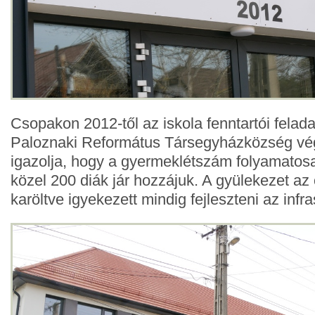
Csopakon 2012-től az iskola fenntartói felad
Paloznaki Református Társegyházközség vé
igazolja, hogy a gyermeklétszám folyamatos
közel 200 diák jár hozzájuk. A gyülekezet az
karöltve igyekezett mindig fejleszteni az infra