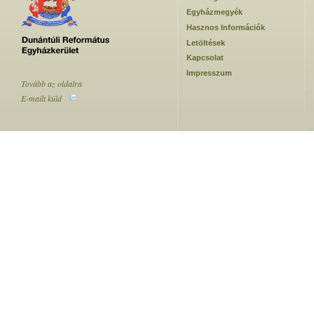
Egyházmegyék
Hasznos Információk
Letöltések
Kapcsolat
Impresszum
Tovább az oldalra
E-mailt küld