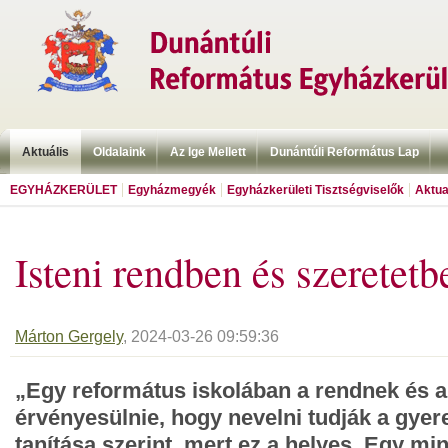
Aktuális
Oldalaink
Az Ige Mellett
Dunántúli Református Lap
EGYHÁZKERÜLET
Egyházmegyék
Egyházkerületi Tisztségviselők
Aktua
Isteni rendben és szeretetb
Márton Gergely
, 2024-03-26 09:59:36
„Egy református iskolában a rendnek és a 
érvényesülnie, hogy nevelni tudják a gyer
tanítása szerint, mert ez a helyes. Egy mi