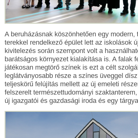
A beruházásnak köszönhetően egy modern, t
terekkel rendelkező épület lett az iskolások ú
kivitelezés során szempont volt a használhat
barátságos környezet kialakítása is. A falak 
játékosan megtörő színek is ezt a célt szolgá
leglátványosabb része a színes üveggel díszí
teljeskörű felújítás mellett az új emeleti rész
felszerelt természettudományi szaktanterem,
új igazgatói és gazdasági iroda és egy tárgyal