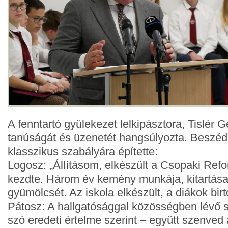
A fenntartó gyülekezet lelkipásztora, Tislér
tanúságát és üzenetét hangsúlyozta. Beszédé
klasszikus szabályára építette:
Logosz: „Állításom, elkészült a Csopaki Refo
kezdte. Három év kemény munkája, kitartása
gyümölcsét. Az iskola elkészült, a diákok bir
Pátosz: A hallgatósággal közösségben lévő s
szó eredeti értelme szerint ­– együtt szenved 