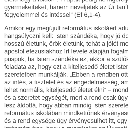
gyermekeiteket, hanem neveljétek az Úr tanít
fegyelemmel és intéssel” (Ef 6,1-4).
Amikor egy megújult református iskoláért adu
hangsúlyozni kell: Isten szándéka, hogy jó d
hosszú életünk, örök életünk, tehát a jólét mell
apostol efezusiakhoz írt levele alapján foga
püspök, ha Isten szándéka ez, akkor a szülő
feladata az, hogy ezt a kiteljesedő életet ist
szeretetben munkálják. „Ebben a rendben ott
az intés, a tisztelet és az engedelmesség, a
lehet normális, kiteljesedő életet élni” – mon
és a szeretet egységét, mert a rend csak úgy 
lesz áldottá, hogy abban mindig Isten szeret
református iskolában mindkettőnek érvényesül
és a rend egysége úgy érvényesülhet itt, egy