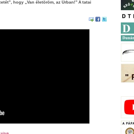
etét”, hogy „Van életöröm, az Úrban!” A tatai
zólok.