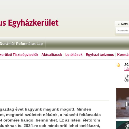
Refdu
Dunántúli Református Lap
erületi Tisztségviselők
Aktualitások
Letöltések
Egyházi turizmus
Kormán
20
Lá
Lá
Ös
l gazdag évet hagyunk magunk mögött. Minden
et, megtartó született nékünk, a húsvéti feltámadás
t örömére hangol bennünket. Ez az Isteni életöröm
álunknak is. 2024-re sok mindenről lehet emlékezni,