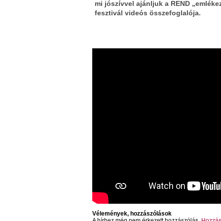
mi jószívvel ajánljuk a REND „emlékez
fesztivál videós összefoglalója.
Vélemények, hozzászólások
A hírhez még nem érkezett hozzászólás.
Hozzás