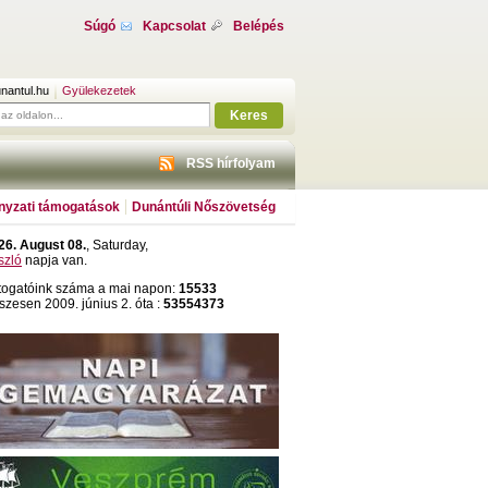
Súgó
Kapcsolat
Belépés
nantul.hu
Gyülekezetek
Keres
RSS hírfolyam
yzati támogatások
Dunántúli Nőszövetség
26. August 08.
, Saturday,
szló
napja van.
togatóink száma a mai napon:
15533
szesen 2009. június 2. óta :
53554373