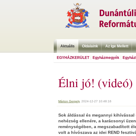
Aktuális
Oldalaink
Az Ige Mellett
EGYHÁZKERÜLET
Egyházmegyék
Egyházk
Élni jó! (videó)
Márton Gergely
, 2024-12-27 10:48:16
Sok áldással és megannyi kihívássa
nehézség ellenére, a karácsonyi üzen
reménységében, a megszabadított éle
volt a hívószava az idei REND fesztiv