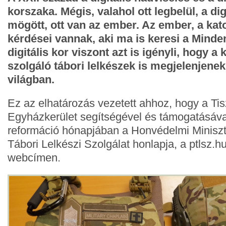
korszaka. Mégis, valahol ott legbelül, a dig
mögött, ott van az ember. Az ember, a kat
kérdései vannak, aki ma is keresi a Minden
digitális kor viszont azt is igényli, hogy a
szolgáló tábori lelkészek is megjelenjenek 
világban.
Ez az elhatározás vezetett ahhoz, hogy a Ti
Egyházkerület segítségével és támogatásával
reformáció hónapjában a Honvédelmi Minisz
Tábori Lelkészi Szolgálat honlapja, a ptlsz.h
webcímen.