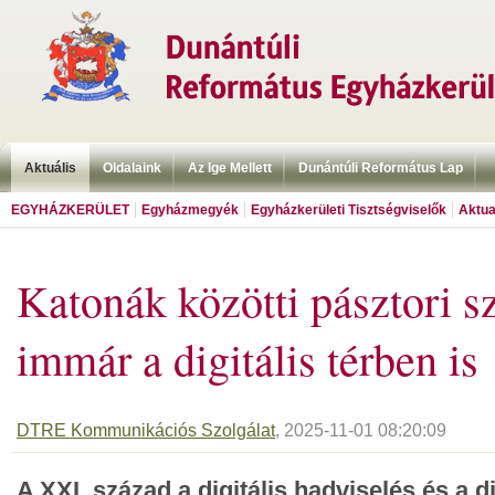
Aktuális
Oldalaink
Az Ige Mellett
Dunántúli Református Lap
EGYHÁZKERÜLET
Egyházmegyék
Egyházkerületi Tisztségviselők
Aktua
Katonák közötti pásztori sz
immár a digitális térben is
DTRE Kommunikációs Szolgálat
, 2025-11-01 08:20:09
A XXI. század a digitális hadviselés és a d