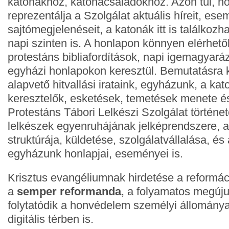
katonákhoz, katonacsaládokhoz. Azon túl, h
reprezentálja a Szolgálat aktuális híreit, ese
sajtómegjelenéseit, a katonák itt is találkozh
napi szinten is. A honlapon könnyen elérhet
protestáns bibliafordítások, napi igemagyará
egyházi honlapokon keresztül. Bemutatásra 
alapvető hitvallási irataink, egyházunk, a ka
keresztelők, esketések, temetések menete és
Protestáns Tábori Lelkészi Szolgálat története
lelkészek egyenruhájának jelképrendszere, a
struktúrája, küldetése, szolgálatvállalása, és
egyházunk honlapjai, eseményei is.
Krisztus evangéliumnak hirdetése a reformáci
a
semper reformanda
, a folyamatos megúju
folytatódik a honvédelem személyi állománya
digitális térben is.