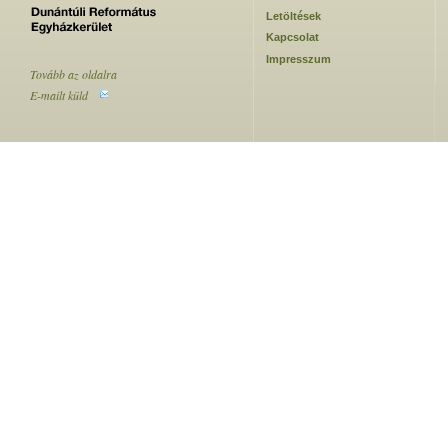
Letöltések
Kapcsolat
Impresszum
Tovább az oldalra
E-mailt küld