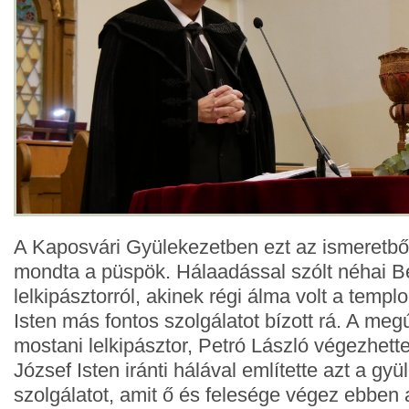
A Kaposvári Gyülekezetben ezt az ismeretből 
mondta a püspök. Hálaadással szólt néhai Be
lelkipásztorról, akinek régi álma volt a templo
Isten más fontos szolgálatot bízott rá. A megú
mostani lelkipásztor, Petró László végezhette
József Isten iránti hálával említette azt a gy
szolgálatot, amit ő és felesége végez ebben