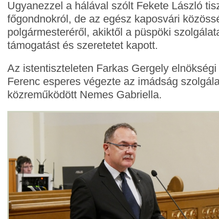
Ugyanezzel a hálával szólt Fekete László tisz
főgondnokról, de az egész kaposvári közössé
polgármesteréről, akiktől a püspöki szolgálata
támogatást és szeretetet kapott.
Az istentiszteleten Farkas Gergely elnökségi
Ferenc esperes végezte az imádság szolgála
közreműködött Nemes Gabriella.