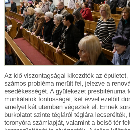
Az idő viszontagságai kikezdték az épületet,
számos probléma merült fel, jelezve a renov
esedékességét. A gyülekezet presbitériuma f
munkálatok fontosságát, két évvel ezelőtt döntö
amelyet két ütemben végeztek el. Ennek sor
burkolatot szinte tégláról téglára lecserélték, f
toronyóra számlapját, valamint a belső tér fel