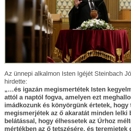
Az ünnepi alkalmon Isten Igéjét Steinbach J
hirdette:
„…és igazán megismertétek Isten kegyelm
attól a naptól fogva, amelyen ezt meghallo
imádkozunk és könyörgünk értetek, hogy 
megismerjétek az ő akaratát minden lelki
belátással, hogy élhessetek az Úrhoz méltó
mértékben az ő tetszésére, és teremjetek