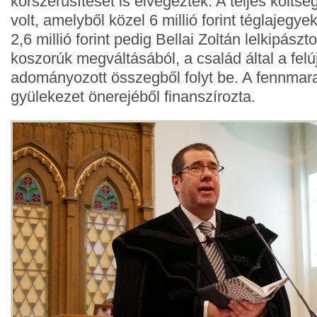
korszerűsítését is elvégezték. A teljes költség 
volt, amelyből közel 6 millió forint téglajegye
2,6 millió forint pedig Bellai Zoltán
lelkipászt
koszorúk megváltásából, a család által a felú
adományozott összegből folyt be. A fennmar
gyülekezet önerejéből finanszírozta.