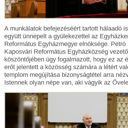
A munkálatok befejezéséért tartott hálaadó is
együtt ünnepelt a gyülekezettel az Egyházke
Református Egyházmegye elnöksége. Petró 
Kaposvári Református Egyházközség vezető 
köszöntőjében úgy fogalmazott, hogy ez az é
erőt jelentett a közösség számára a létért v
templom megújítása bizonyságtétel arra nézve
Istennek olyan népe van, aki vágyik az Ővele