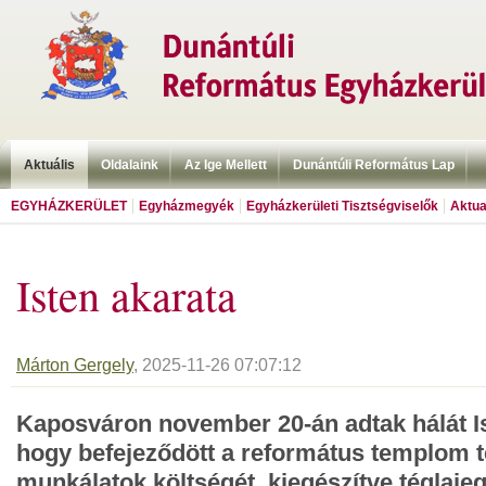
Aktuális
Oldalaink
Az Ige Mellett
Dunántúli Református Lap
EGYHÁZKERÜLET
Egyházmegyék
Egyházkerületi Tisztségviselők
Aktua
Isten akarata
Márton Gergely
, 2025-11-26 07:07:12
Kaposváron november 20-án adtak hálát Is
hogy befejeződött a református templom tel
munkálatok költségét, kiegészítve téglajeg