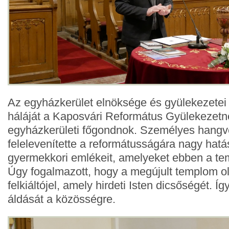
Az egyházkerület elnöksége és gyülekezetei 
háláját a Kaposvári Református Gyülekezet
egyházkerületi főgondnok. Személyes hang
felelevenítette a reformátusságára nagy hatá
gyermekkori emlékeit, amelyeket ebben a te
Úgy fogalmazott, hogy a megújult templom ol
felkiáltójel, amely hirdeti Isten dicsőségét. Íg
áldását a közösségre.