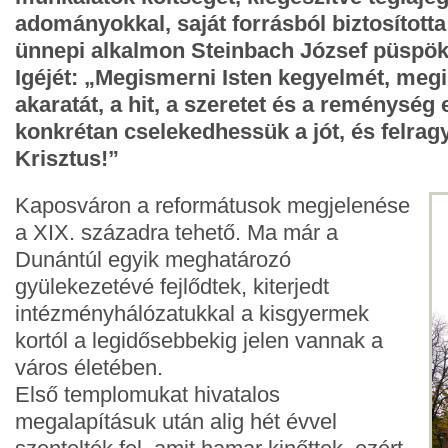
adományokkal, saját forrásból biztosította
ünnepi alkalmon Steinbach József püspök 
Igéjét: „Megismerni Isten kegyelmét, meg
akaratát, a hit, a szeretet és a reménysé
konkrétan cselekedhessük a jót, és felrag
Krisztus!”
Kaposváron a reformátusok megjelenése
a XIX. századra tehető. Ma már a
Dunántúl egyik meghatározó
gyülekezetévé fejlődtek, kiterjedt
intézményhálózatukkal a kisgyermek
kortól a legidősebbekig jelen vannak a
város életében.
Első templomukat hivatalos
megalapításuk után alig hét évvel