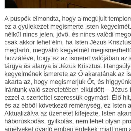
A püspök elmondta, hogy a megújult templom 
ez a gyülekezet megismerte Isten kegyelmét.
nélkül nincs jelen, jövő, és nincs valódi mego
csak akkor lehet élni, ha Isten Jézus Krisztu
megtartó, megváltó kegyelmét megismerhettük
hozzátéve, hogy ez az ismeret valójában az é
tárgya és alanya is Jézus Krisztus. Hangsúly
kegyelmének ismerete az Ő akaratának az is
akarta az, hogy megismerjük Őt, és higgyünk
irántunk való szeretetében elküldött – Jézus 
ezzel a szertettel szeressük egymást. Élő hit,
és az ebből következő reménység, ez Isten a
Aktualizálva az üzenetet kifejezte, Isten aka
háborúskodás, gyilkolás, nem lehet olyan p
amelyeket gyarló emberi érdekek miatt nem 