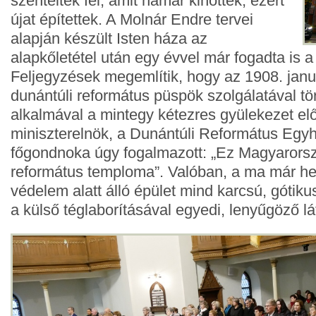
szentelték fel, amit hamar kinőttek, ezért
újat építettek. A Molnár Endre tervei
alapján készült Isten háza az
alapkőletétel után egy évvel már fogadta is a
Feljegyzések megemlítik, hogy az 1908. janu
dunántúli református püspök szolgálatával tö
alkalmával a mintegy kétezres gyülekezet elő
miniszterelnök, a Dunántúli Református Egyh
főgondnoka úgy fogalmazott: „Ez Magyarors
református temploma”. Valóban, a ma már hel
védelem alatt álló épület mind karcsú, gótiku
a külső téglaborításával egyedi, lenyűgöző lá