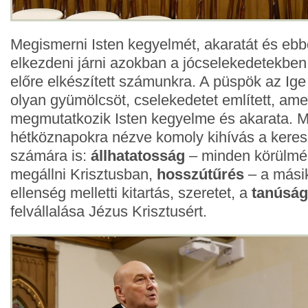
Megismerni Isten kegyelmét, akaratát és eb
elkezdeni járni azokban a jócselekedetekben
előre elkészített számunkra. A püspök az Ig
olyan gyümölcsöt, cselekedetet említett, am
megmutatkozik Isten kegyelme és akarata. 
hétköznapokra nézve komoly kihívás a kere
számára is:
állhatatosság
– minden körülmén
megállni Krisztusban,
hosszútűrés
– a mási
ellenség melletti kitartás, szeretet, a
tanúság
felvállalása Jézus Krisztusért.