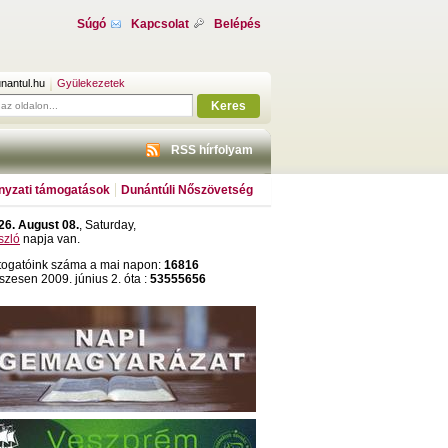
Súgó
Kapcsolat
Belépés
nantul.hu
Gyülekezetek
Keres
RSS hírfolyam
yzati támogatások
Dunántúli Nőszövetség
26. August 08.
, Saturday,
szló
napja van.
togatóink száma a mai napon:
16816
szesen 2009. június 2. óta :
53555656