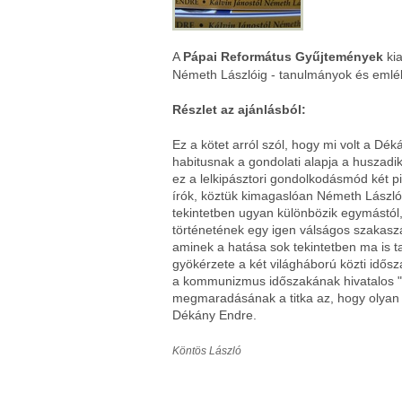
A
Pápai Református Gyűjtemények
ki
Németh Lászlóig - tanulmányok és emlé
Részlet az ajánlásból:
Ez a kötet arról szól, hogy mi volt a Dék
habitusnak a gondolati alapja a huszadik
ez a lelkipásztori gondolkodásmód két pi
írók, köztük kimagaslóan Németh László 
tekintetben ugyan különbözik egymástól
történetének egy igen válságos szakaszáb
aminek a hatása sok tekintetben ma is ta
gyökérzete a két világháború közti idősz
a kommunizmus időszakának hivatalos "t
megmaradásának a titka az, hogy olyan l
Dékány Endre.
Köntös László