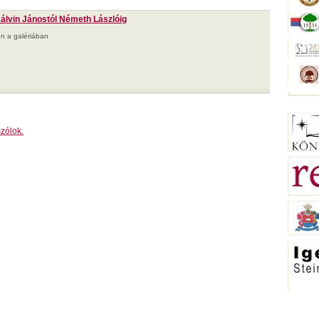
álvin Jánostól Németh Lászlóig
n a galériában
zólok.