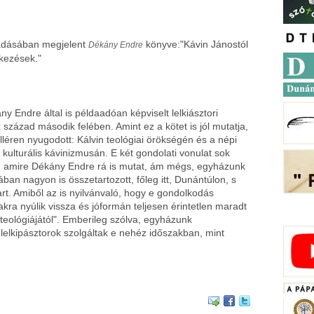
adásában megjelent
könyve:"Kávin Jánostól
Dékány Endre
kezések."
ány Endre által is példaadóan képviselt lelkiásztori
 század második felében. Amint ez a kötet is jól mutatja,
lléren nyugodott: Kálvin teológiai örökségén és a népi
kulturális kávinizmusán. E két gondolati vonulat sok
, amire Dékány Endre rá is mutat, ám mégs, egyházunk
an nagyon is összetartozott, főleg itt, Dunántúlon, s
rt. Amiből az is nyilvánvaló, hogy e gondolkodás
akra nyúlik vissza és jóformán teljesen érintetlen maradt
eológiájától". Emberileg szólva, egyházunk
elkipásztorok szolgáltak e nehéz időszakban, mint