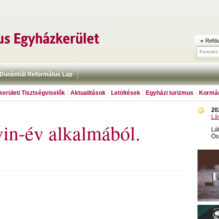
Refdu
Dunántúli Református Lap
erületi Tisztségviselők
Aktualitások
Letöltések
Egyházi turizmus
Kormán
20
Lá
in-év alkalmából.
Lá
Ös