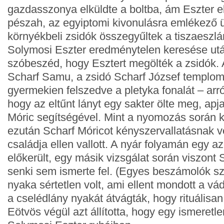
gazdasszonya elküldte a boltba, ám Eszter el
pészah, az egyiptomi kivonulásra emlékező 
környékbeli zsidók összegyűltek a tiszaeszlá
Solymosi Eszter eredménytelen keresése után
szóbeszéd, hogy Esztert megölték a zsidók.
Scharf Samu, a zsidó Scharf József temploms
gyermekien felszedve a pletyka fonalát – arró
hogy az eltűnt lányt egy sakter ölte meg, apj
Móric segítségével. Mint a nyomozás során k
ezután Scharf Móricot kényszervallatásnak ve
családja ellen vallott. A nyár folyamán egy azo
előkerült, egy másik vizsgálat során viszont 
senki sem ismerte fel. (Egyes beszámolók sze
nyaka sértetlen volt, ami ellent mondott a vá
a cselédlány nyakát átvágták, hogy rituálisan
Eötvös végül azt állította, hogy egy ismeretle