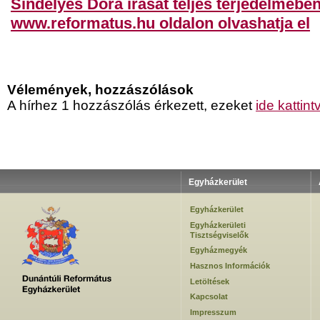
Sindelyes Dóra
írását teljes terjedelmében
www.reformatus.hu oldalon olvashatja el
Vélemények, hozzászólások
A hírhez 1 hozzászólás érkezett, ezeket
ide kattint
Egyházkerület
Egyházkerület
Egyházkerületi
Tisztségviselők
Egyházmegyék
Hasznos Információk
Letöltések
Kapcsolat
Impresszum