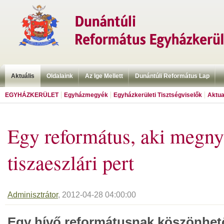
Aktuális
Oldalaink
Az Ige Mellett
Dunántúli Református Lap
EGYHÁZKERÜLET
Egyházmegyék
Egyházkerületi Tisztségviselők
Aktua
Egy református, aki megny
tiszaeszlári pert
Adminisztrátor
, 2012-04-28 04:00:00
Egy hívő reformátusnak köszönhet