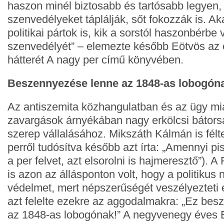
haszon minél biztosabb és tartósabb legyen
szenvedélyeket táplálják, sőt fokozzák is. A
politikai pártok is, kik a sorstól haszonbérbe
szenvedélyét” – elemezte később Eötvös az 
hátterét A nagy per című könyvében.
Beszennyezése lenne az 1848-as lobogón
Az antiszemita közhangulatban és az ügy miat
zavargások árnyékában nagy erkölcsi bátorsá
szerep vállalásához. Mikszáth Kálmán is félte
perről tudósítva később azt írta: „Amennyi pi
a per felvet, azt elsorolni is hajmeresztő”). A
is azon az állásponton volt, hogy a politikus n
védelmet, mert népszerűségét veszélyezteti
azt felelte ezekre az aggodalmakra: „Ez be
az 1848-as lobogónak!” A negyvenegy éves E