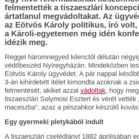
felmentették a tiszaeszlári koncep
ártatlanul megvádoltakat. Az ügyvé
az Eötvös Károly politikus, író volt
a Károli-egyetemen még idén konfe
idézik meg.
Reggel háromnegyed kilenctől délután négyig 
védőbeszéd Nyíregyházán. Mindeközben tes
Eötvös Károly ügyvédet. A pár nappal később
3-án kihirdetett ítélet kimondta azoknak a zs
felmentését, akiket azzal
vádoltak
, hogy megg
tiszaeszlári Solymosi Esztert és vérét vették 
maceszba”, azaz a pészahkor készülő kovás
Egy gyermeki pletykából indult
A tiszaeszlári cselédlányt 1882 áprilisában 