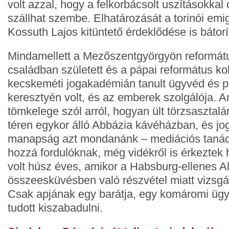
volt azzal, hogy a felkorbácsolt uszításokkal 
szállhat szembe. Elhatározását a torinói emi
Kossuth Lajos kitüntető érdeklődése is bátorít
Mindamellett a Mezőszentgyörgyön reformátu
családban született és a pápai református k
kecskeméti jogakadémián tanult ügyvéd és po
keresztyén volt, és az emberek szolgálója. 
tömkelege szól arról, hogyan ült törzsasztal
téren egykor álló Abbázia kávéházban, és jogi
manapság azt mondanánk – mediációs tanác
hozzá fordulóknak, még vidékről is érkezte
volt húsz éves, amikor a Habsburg-ellenes A
összeesküvésben való részvétel miatt vizsgál
Csak apjának egy barátja, egy komáromi ügy
tudott kiszabadulni.