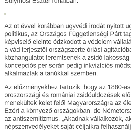
Solymosi Eszter ruháiban.
Az öt évvel korábban ügyvédi irodát nyitott ü
politikus, az Országos Függetlenségi Párt ta
képviselő eleinte ódzkodott a védelem vállal
a vád terjesztői országszerte óriási agitáció
közhangulatot teremtsenek a zsidó lakosság 
koncepciós per során pedig inkvizíciós móds
alkalmaztak a tanúkkal szemben.
Az előzményekhez tartozik, hogy az 1880-as
oroszországi és romániai zsidóüldözések el
menekültek kelet felől Magyarországra az élet
Ezért a környező országokban, de Németorsz
az antiszemitizmus. „Akadnak vállalkozók, ak
népszenvedélyeket saját céljaikra felhasznál