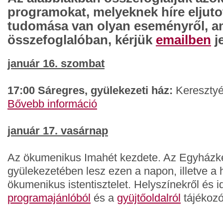
programokat, melyeknek híre eljuto
tudomása van olyan eseményről, am
összefoglalóban, kérjük
emailben
j
január 16. szombat
17:00 Sáregres, gyülekezeti ház:
Keresztyé
Bővebb információ
január 17. vasárnap
Az ökumenikus Imahét kezdete. Az Egyházk
gyülekezetében lesz ezen a napon, illetve a h
ökumenikus istentisztelet. Helyszínekről és i
programajánlóból
és a
gyüjtőoldalról
tájékozó