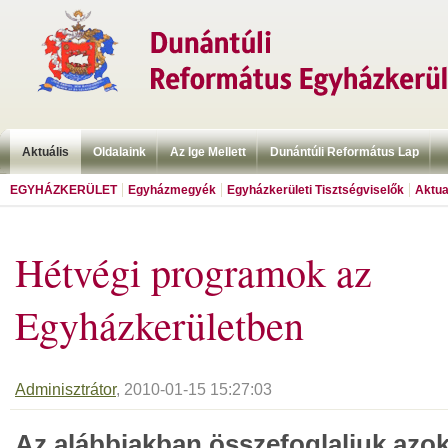
Aktuális
Oldalaink
Az Ige Mellett
Dunántúli Református Lap
EGYHÁZKERÜLET
Egyházmegyék
Egyházkerületi Tisztségviselők
Aktua
Hétvégi programok az
Egyházkerületben
Adminisztrátor
, 2010-01-15 15:27:03
Az alábbiakban összefoglaljuk azok