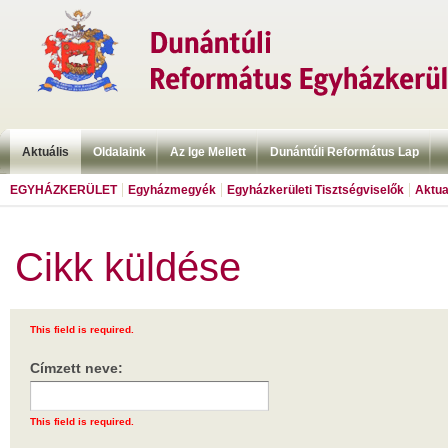
Aktuális
Oldalaink
Az Ige Mellett
Dunántúli Református Lap
EGYHÁZKERÜLET
Egyházmegyék
Egyházkerületi Tisztségviselők
Aktua
Cikk küldése
This field is required.
Címzett neve:
This field is required.