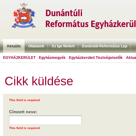
Aktuális
Oldalaink
Az Ige Mellett
Dunántúli Református Lap
EGYHÁZKERÜLET
Egyházmegyék
Egyházkerületi Tisztségviselők
Aktua
Cikk küldése
This field is required.
Címzett neve:
This field is required.