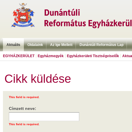
Aktuális
Oldalaink
Az Ige Mellett
Dunántúli Református Lap
EGYHÁZKERÜLET
Egyházmegyék
Egyházkerületi Tisztségviselők
Aktua
Cikk küldése
This field is required.
Címzett neve:
This field is required.