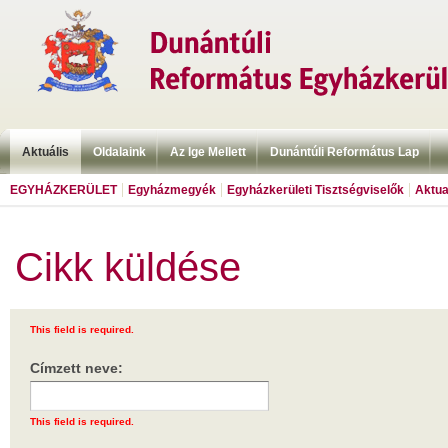
Aktuális
Oldalaink
Az Ige Mellett
Dunántúli Református Lap
EGYHÁZKERÜLET
Egyházmegyék
Egyházkerületi Tisztségviselők
Aktua
Cikk küldése
This field is required.
Címzett neve:
This field is required.