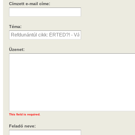
Címzett e-mail címe:
Téma:
Üzenet:
This field is required.
Feladó neve: