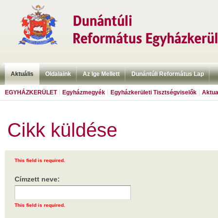
Aktuális
Oldalaink
Az Ige Mellett
Dunántúli Református Lap
EGYHÁZKERÜLET
Egyházmegyék
Egyházkerületi Tisztségviselők
Aktua
Cikk küldése
This field is required.
Címzett neve:
This field is required.