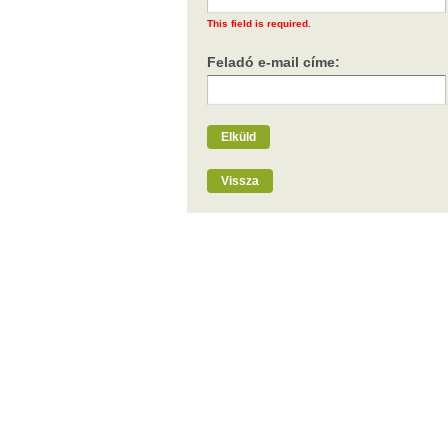
This field is required.
Feladó e-mail címe:
Elküld
Vissza