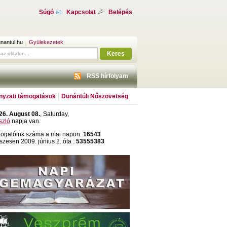
Súgó
Kapcsolat
Belépés
nantul.hu
Gyülekezetek
Keres
RSS hírfolyam
yzati támogatások
Dunántúli Nőszövetség
26. August 08.
, Saturday,
szló
napja van.
togatóink száma a mai napon:
16543
szesen 2009. június 2. óta :
53555383