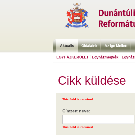
Aktuális
Oldalaink
Az Ige Mellett
EGYHÁZKERÜLET
Egyházmegyék
Egyházk
Cikk küldése
This field is required.
Címzett neve:
This field is required.