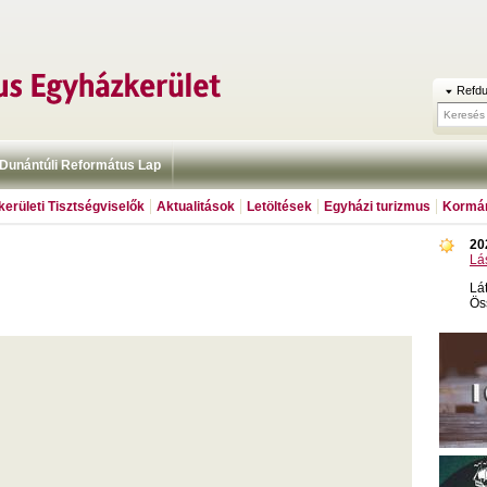
Refdu
Dunántúli Református Lap
erületi Tisztségviselők
Aktualitások
Letöltések
Egyházi turizmus
Kormán
20
Lá
Lá
Ös