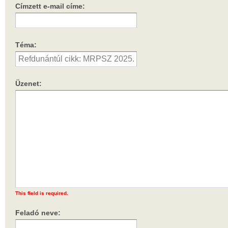
Címzett e-mail címe:
Téma:
Üzenet:
This field is required.
Feladó neve: