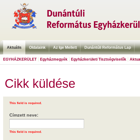
Aktuális
Oldalaink
Az Ige Mellett
Dunántúli Református Lap
EGYHÁZKERÜLET
Egyházmegyék
Egyházkerületi Tisztségviselők
Aktua
Cikk küldése
This field is required.
Címzett neve:
This field is required.