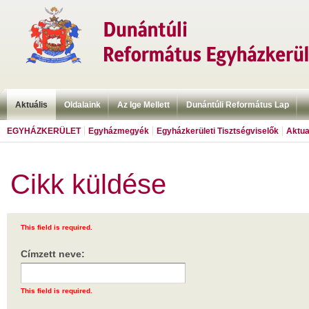
Aktuális
Oldalaink
Az Ige Mellett
Dunántúli Református Lap
EGYHÁZKERÜLET
Egyházmegyék
Egyházkerületi Tisztségviselők
Aktua
Cikk küldése
This field is required.
Címzett neve:
This field is required.