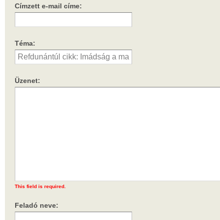
Címzett e-mail címe:
Téma:
Üzenet:
This field is required.
Feladó neve: