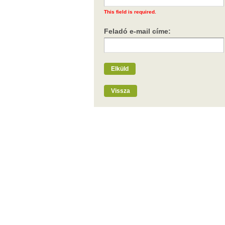
This field is required.
Feladó e-mail címe:
Elküld
Vissza