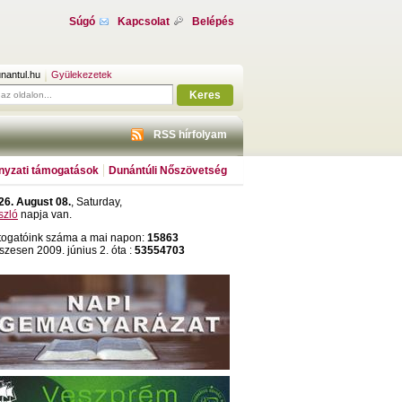
Súgó
Kapcsolat
Belépés
nantul.hu
Gyülekezetek
Keres
RSS hírfolyam
yzati támogatások
Dunántúli Nőszövetség
26. August 08.
, Saturday,
szló
napja van.
togatóink száma a mai napon:
15863
szesen 2009. június 2. óta :
53554703