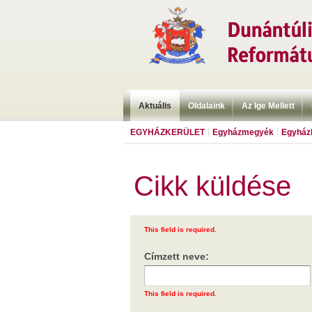
Aktuális
Oldalaink
Az Ige Mellett
EGYHÁZKERÜLET
Egyházmegyék
Egyházk
Cikk küldése
This field is required.
Címzett neve:
This field is required.