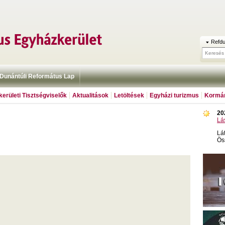
Refdu
Dunántúli Református Lap
erületi Tisztségviselők
Aktualitások
Letöltések
Egyházi turizmus
Kormán
20
Lá
Lá
Ös