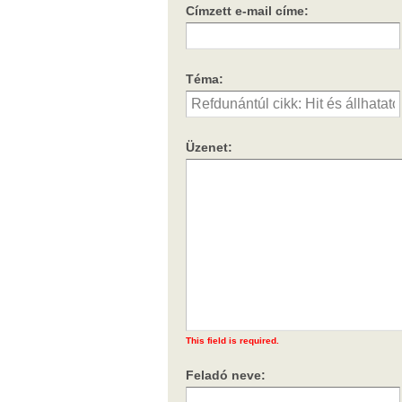
Címzett e-mail címe:
Téma:
Üzenet:
This field is required.
Feladó neve: