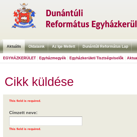
Aktuális
Oldalaink
Az Ige Mellett
Dunántúli Református Lap
EGYHÁZKERÜLET
Egyházmegyék
Egyházkerületi Tisztségviselők
Aktua
Cikk küldése
This field is required.
Címzett neve:
This field is required.