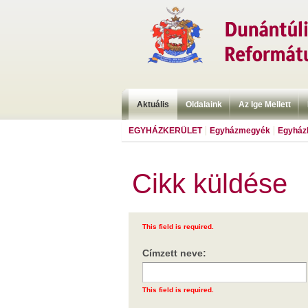
Aktuális
Oldalaink
Az Ige Mellett
EGYHÁZKERÜLET
Egyházmegyék
Egyházk
Cikk küldése
This field is required.
Címzett neve:
This field is required.