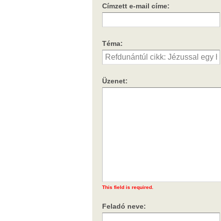
Címzett e-mail címe:
Téma:
Üzenet:
This field is required.
Feladó neve: