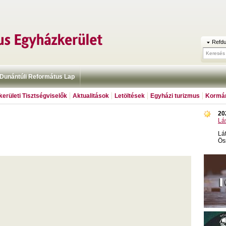
Refdu
Dunántúli Református Lap
erületi Tisztségviselők
Aktualitások
Letöltések
Egyházi turizmus
Kormán
20
Lá
Lá
Ös