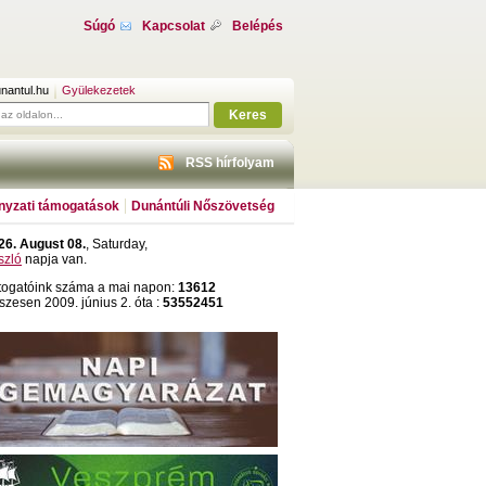
Súgó
Kapcsolat
Belépés
nantul.hu
Gyülekezetek
Keres
RSS hírfolyam
yzati támogatások
Dunántúli Nőszövetség
26. August 08.
, Saturday,
szló
napja van.
togatóink száma a mai napon:
13612
szesen 2009. június 2. óta :
53552451