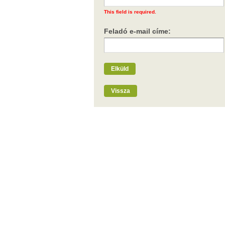
This field is required.
Feladó e-mail címe:
Elküld
Vissza