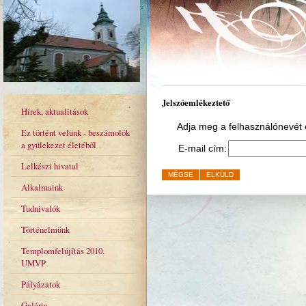
Jelszóemlékeztető
Hírek, aktualitások
Adja meg a felhasználónevét é
Ez történt velünk - beszámolók
a gyülekezet életéből
E-mail cím:
Lelkészi hivatal
MÉGSE
ELKÜLD
Alkalmaink
Tudnivalók
Történelmünk
Templomfelújítás 2010.
UMVP
Pályázatok
Galéria