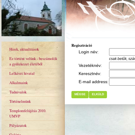
Regisztráció
Hírek, aktualitások
Login név:
Ez történt velünk - beszámolók
csak betűk, sz
a gyülekezet életéből
Vezetéknév:
Lelkészi hivatal
Keresztnév:
E-mail address:
Alkalmaink
Tudnivalók
MÉGSE
ELKÜLD
Történelmünk
Templomfelújítás 2010.
UMVP
Pályázatok
Galéria